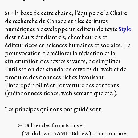
Émile
Greis,
Sur la base de cette chaîne, l’équipe de la Chaire
Timothée
Guicherd,
de recherche du Canada sur les écritures
Servanne
numériques a développé un éditeur de texte
Stylo
Monjour,
destiné aux étudiant·e·s, chercheur·e·s et
Nicolas
Sauret
éditeur·rice·s en sciences humaines et sociales. Il a
et
pour vocation d’améliorer la rédaction et la
Marcello
structuration des textes savants, de simplifier
Vitali-
Rosati,
l’utilisation des standards ouverts du web et de
de
produire des données riches favorisant
2018
l’interopérabilité et l’ouverture des contenus
à
(métadonnées riches, web sémantique etc.).
2020.
Les principes qui nous ont guidé sont :
Utiliser des formats ouvert
(Markdown+YAML+BibTeX) pour produire