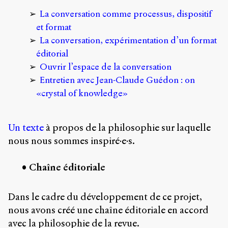
Storm
La conversation comme processus, dispositif
Type
et format
Foundry
et
La conversation, expérimentation d’un format
Muli
éditorial
de
Ouvrir l’espace de la conversation
Vernon
Adams.
Entretien avec Jean-Claude Guédon : on
«crystal of knowledge»
Ce
site
a
Un texte
à propos de la philosophie sur laquelle
été
conçu
nous nous sommes inspiré·e·s.
par
Julie
Chaîne éditoriale
Blanc,
Maxime
Bouton,
Dans le cadre du développement de ce projet,
Jérémy
De
nous avons créé une chaîne éditoriale en accord
Barros,
avec la philosophie de la revue.