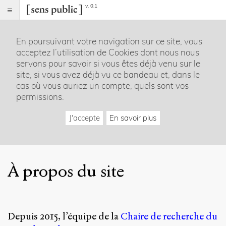
v. 0.1
Sens
public
En poursuivant votre navigation sur ce site, vous
Index
acceptez l’utilisation de Cookies dont nous nous
Rubriques
servons pour savoir si vous êtes déjà venu sur le
site, si vous avez déjà vu ce bandeau et, dans le
Essais
cas où vous auriez un compte, quels sont vos
Chroniques
permissions.
Entretiens
Lectures
J'accepte
En savoir plus
Créations
Dossiers
La
revue
À propos du site
Accueil
Présentation
Publier
Contact
Depuis 2015, l’équipe de la
Chaire de recherche du
À