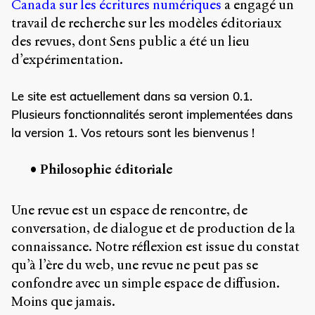
Canada sur les écritures numériques
a engagé un
propos
travail de recherche sur les modèles éditoriaux
du
site
des revues, dont Sens public a été un lieu
Archipel
d’expérimentation.
En
Le site est actuellement dans sa version 0.1.
ligne
Plusieurs fonctionnalités seront implementées dans
Mastodon
la version 1. Vos retours sont les bienvenus !
Philosophie éditoriale
Université
de
Sherbrooke
Une revue est un espace de rencontre, de
Campus
de
conversation, de dialogue et de production de la
Longueuil
connaissance. Notre réflexion est issue du constat
Local
qu’à l’ère du web, une revue ne peut pas se
B1-
confondre avec un simple espace de diffusion.
12723
150
Moins que jamais.
Pl.