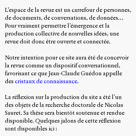
Charles-
L’espace de la revue est un carrefour de personnes,
Le
Moyne
de documents, de conversations, de données…
Longueuil
Pour vraiment permettre l’émergence et la
(QC)
production collective de nouvelles idées, une
J4K
0B7
revue doit donc être ouverte et connectée.
Canada
Notre intention pour ce site aura été de concevoir
ISSN
2104-
la revue comme un dispositif conversationnel,
3272
favorisant ce que Jean-Claude Guédon appelle
des
cristaux de connaissance
.
Sens
public
v.
La réflexion sur la production du site a été l’un
0.1
des objets de la recherche doctorale de Nicolas
(2020/03)
Sauret. Sa thèse sera bientôt soutenue et rendue
Typographies
disponible. Quelques jalons de cette réflexion
:
Jannon
sont disponibles ici :
de