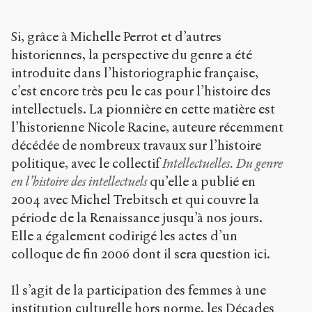
Si, grâce à Michelle Perrot et d’autres
Creative
historiennes, la perspective du genre a été
Commons
introduite dans l’historiographie française,
Attribution-
NonCommercial-
c’est encore très peu le cas pour l’histoire des
ShareAlike 4.0
intellectuels. La pionnière en cette matière est
International
l’historienne Nicole Racine, auteure récemment
(CC BY-NC-SA
4.0) Sens-Public,
décédée de nombreux travaux sur l’histoire
2013
politique, avec le collectif
Intellectuelles. Du genre
en l’histoire des intellectuels
qu’elle a publié en
Accéder
à la
2004 avec Michel Trebitsch et qui couvre la
version
période de la Renaissance jusqu’à nos jours.
PDF
Elle a également codirigé les actes d’un
colloque de fin 2006 dont il sera question ici.
Il s’agit de la participation des femmes à une
institution culturelle hors norme, les Décades