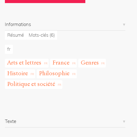
g
/
a
r
Informations
t
i
Résumé
Mots-clés
(6)
c
l
fr
e
s
Arts et lettres
France
Genres
/
1
Histoire
Philosophie
0
4
Politique et société
4
/
Copier la
référence
Chicago
Texte
Copier la
référence
Bibtex