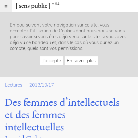
v. 0.1
Sens
public
En poursuivant votre navigation sur ce site, vous
Index
acceptez l’utilisation de Cookies dont nous nous servons
Article
pour savoir si vous êtes déjà venu sur le site, si vous avez
déjà vu ce bandeau et, dans le cas où vous auriez un
Citer /
compte, quels sont vos permissions.
Partager
/
J'accepte
En savoir plus
Exporter
Galster,
Ingrid
.
Lectures
—
2013/10/17
Des
femmes
d’intellectuels
Des femmes d’intellectuels
et
des
et des femmes
femmes
intellectuelles
.
intellectuelles
2013
.
Sens