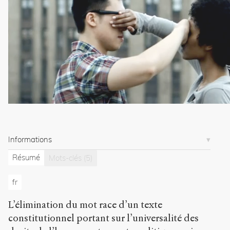
h
t
t
p
:
/
/
s
e
n
s
-
p
u
Informations
b
l
Résumé
Mots-clés
(5)
i
c
fr
.
o
L’élimination du mot race d’un texte
r
constitutionnel portant sur l’universalité des
g
/