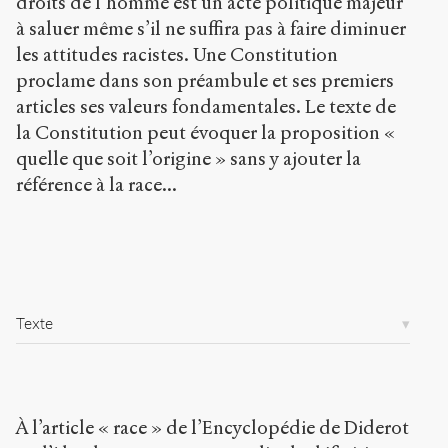
droits de l’homme est un acte politique majeur
a
à saluer même s’il ne suffira pas à faire diminuer
r
les attitudes racistes. Une Constitution
t
i
proclame dans son préambule et ses premiers
c
articles ses valeurs fondamentales. Le texte de
l
la Constitution peut évoquer la proposition «
e
quelle que soit l’origine » sans y ajouter la
s
/
référence à la race...
1
0
4
9
/
Texte
Copier la
référence
Chicago
Copier la
référence
Bibtex
À l’article « race » de l’Encyclopédie de Diderot