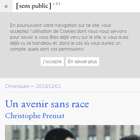
v. 0.1
Sens
public
En poursuivant votre navigation sur ce site, vous
Index
acceptez l’utilisation de Cookies dont nous nous servons
Article
pour savoir si vous êtes déjà venu sur le site, si vous avez
déjà vu ce bandeau et, dans le cas où vous auriez un
Notes
compte, quels sont vos permissions.
Citer /
Partager
J'accepte
En savoir plus
/
Exporter
Premat,
Chroniques
—
2013/12/01
Christophe
.
Un
Un avenir sans race
avenir
sans
Christophe Premat
race
.
2013
.
Sens
public
.