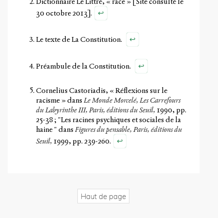
Dictionnaire Le Littré, « race »
[Site consulté le
↩
30 octobre 2013].
↩
Le texte de La Constitution.
↩
Préambule de la Constitution.
Cornelius Castoriadis, « Réflexions sur le
racisme » dans
Le Monde Morcelé, Les Carrefours
du Labyrinthe III,
Paris, éditions du Seuil,
1990, pp.
25-38 ; "Les racines psychiques et sociales de la
haine " dans
Figures du pensable,
Paris, éditions du
↩
Seuil,
1999, pp. 239-260.
Haut de page