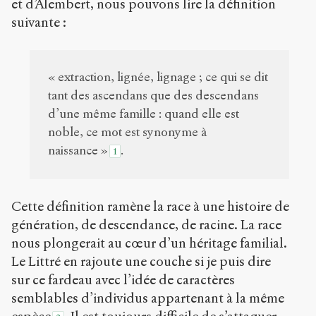
et d’Alembert, nous pouvons lire la définition
suivante :
Creative
Commons
Attribution-
NonCommercial-
« extraction, lignée, lignage ; ce qui se dit
ShareAlike 4.0
tant des ascendans que des descendans
International
(CC BY-NC-SA
d’une même famille : quand elle est
4.0) Sens-Public,
noble, ce mot est synonyme à
2013
naissance »
.
1
Accéder
à la
version
PDF
Cette définition ramène la race à une histoire de
génération, de descendance, de racine. La race
nous plongerait au cœur d’un héritage familial.
Le Littré en rajoute une couche si je puis dire
sur ce fardeau avec l’idée de caractères
semblables d’individus appartenant à la même