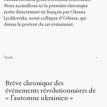
Commons
Attribution-
Nous accueillons ici la première chronique
NonCommercial-
écrite directement en français par Oksana
ShareAlike 4.0
Lychkovska, notre collègue d’Odessa, qui
International
dresse le portrait de cet événement.
(CC BY-NC-SA
4.0) Sens-Public,
2013
Accéder
à la
version
PDF
Texte
Brève chronique des
événements révolutionnaires de
« l’automne ukrainien »