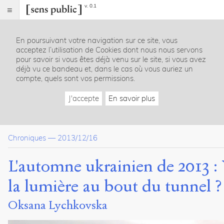
v. 0.1
Sens
public
En poursuivant votre navigation sur ce site, vous
Index
acceptez l’utilisation de Cookies dont nous nous servons
Article
pour savoir si vous êtes déjà venu sur le site, si vous avez
déjà vu ce bandeau et, dans le cas où vous auriez un
Table
compte, quels sont vos permissions.
des
matières
J'accepte
En savoir plus
Brève chronique des événements révolutionnaires de « l’autom
De la chronique à l’analyse
Un bilan provisoire
Chroniques
—
2013/12/16
Citer /
L'automne ukrainien de 2013 : Y
Partager
/
la lumière au bout du tunnel ?
Exporter
Oksana Lychkovska
Lychkovska,
Oksana
.
L'automne