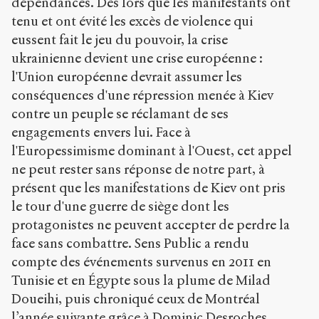
dépendances. Dès lors que les manifestants ont
t
i
tenu et ont évité les excès de violence qui
c
eussent fait le jeu du pouvoir, la crise
l
ukrainienne devient une crise européenne :
e
s
l'Union européenne devrait assumer les
/
conséquences d'une répression menée à Kiev
1
contre un peuple se réclamant de ses
0
5
engagements envers lui. Face à
0
l'Europessimisme dominant à l'Ouest, cet appel
/
ne peut rester sans réponse de notre part, à
présent que les manifestations de Kiev ont pris
Copier la
référence
le tour d'une guerre de siège dont les
Chicago
protagonistes ne peuvent accepter de perdre la
Copier la
face sans combattre. Sens Public a rendu
référence
Bibtex
compte des événements survenus en 2011 en
Tunisie et en Égypte sous la plume de Milad
Doueihi, puis chroniqué ceux de Montréal
Creative
l’année suivante grâce à Dominic Desroches.