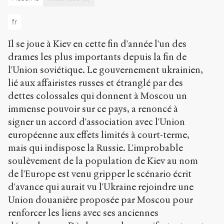
p
:
fr
/
/
Il se joue à Kiev en cette fin d'année l'un des
s
e
drames les plus importants depuis la fin de
n
l'Union soviétique. Le gouvernement ukrainien,
s
lié aux affairistes russes et étranglé par des
-
dettes colossales qui donnent à Moscou un
p
u
immense pouvoir sur ce pays, a renoncé à
b
signer un accord d'association avec l'Union
l
européenne aux effets limités à court-terme,
i
c
mais qui indispose la Russie. L'improbable
.
soulèvement de la population de Kiev au nom
o
de l'Europe est venu gripper le scénario écrit
r
g
d'avance qui aurait vu l'Ukraine rejoindre une
/
Union douanière proposée par Moscou pour
a
renforcer les liens avec ses anciennes
r