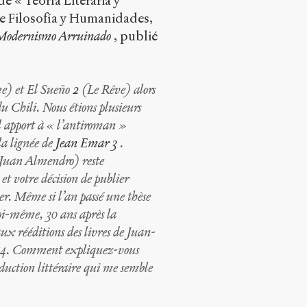
de « Teoría Literaria y
de Filosofía y Humanidades,
Modernismo Arruinado
, publié
e) et El Sueño
2
(Le Rêve) alors
du Chili. Nous étions plusieurs
el apport à « l’antiroman »
la lignée de
Jean Emar
3
.
 Juan Almendro) reste
et votre décision de publier
er. Même si l’an passé une thèse
moi-même, 30 ans après la
aux rééditions des livres de Juan-
014. Comment expliquez-vous
oduction littéraire qui me semble