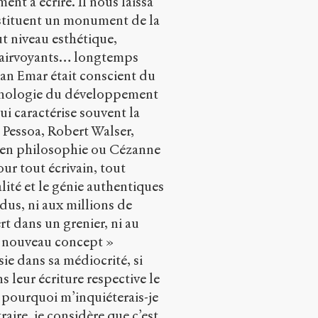
nt à écrire. Il nous laissa
nstituent un monument de la
ut niveau esthétique,
 clairvoyants… longtemps
uan Emar était conscient du
hronologie du développement
i caractérise souvent la
 Pessoa, Robert Walser,
r en philosophie ou Cézanne
ur tout écrivain, tout
alité et le génie authentiques
us, ni aux millions de
t dans un grenier, ni au
« nouveau concept »
ie dans sa médiocrité, si
 leur écriture respective le
 pourquoi m’inquiéterais-je
raire, je considère que c’est