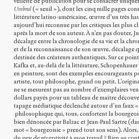
velléité de publication pour se consacrer uniqueme
Umbral
(« seuil »), dont les cinq mille pages co
littérature latino-américaine, œuvre d’un très ha
aujourd’hui reconnue par les critiques les plus
après la mort de son auteur. À n’en pas douter, J
décalage entre la chronologie de sa vie et la c
et de la reconnaissance de son œuvre, décalage qu
destinée des créateurs authentiques. Sur ce point
Kafka et, au-delà de la littérature, Schopenhaue
en peinture, sont des exemples encourageants po
artiste, tout philosophe, grand ou petit. L’origin
ne se mesurent pas au nombre d’exemplaires vend
dollars payés pour un tableau de maître découver
tapage médiatique déclenché autour d’un faux 
philosophique qui, tous, confortent la bourgeois
bien dénoncée par Balzac et Jean-Paul Sartre (dans
mot « bourgeoisie » prend tout son sens). Alors,
du peu de réceptivité à mon travail ? Bien au cont