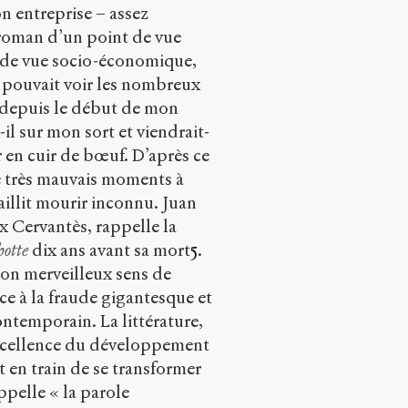
on entreprise – assez
roman d’un point de vue
t de vue socio-économique,
 pouvait voir les nombreux
i depuis le début de mon
il sur mon sort et viendrait-
r en cuir de bœuf. D’après ce
e très mauvais moments à
aillit mourir inconnu. Juan
x Cervantès, rappelle la
hotte
dix ans avant sa mort
5
.
 son merveilleux sens de
e à la fraude gigantesque et
ontemporain. La littérature,
 excellence du développement
t en train de se transformer
ppelle « la parole