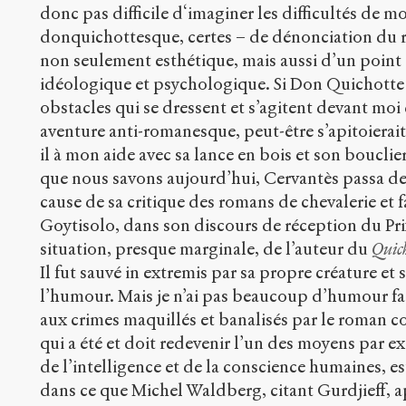
donc pas difficile d‘imaginer les difficultés de m
donquichottesque, certes – de dénonciation du 
non seulement esthétique, mais aussi d’un poin
idéologique et psychologique. Si Don Quichotte
obstacles qui se dressent et s’agitent devant mo
aventure anti-romanesque, peut-être s’apitoierait-
il à mon aide avec sa lance en bois et son bouclie
que nous savons aujourd’hui, Cervantès passa d
cause de sa critique des romans de chevalerie et f
Goytisolo, dans son discours de réception du Pri
situation, presque marginale, de l’auteur du
Quic
Il fut sauvé in extremis par sa propre créature et
l’humour. Mais je n’ai pas beaucoup d’humour fac
aux crimes maquillés et banalisés par le roman c
qui a été et doit redevenir l’un des moyens par
de l’intelligence et de la conscience humaines, es
dans ce que Michel Waldberg, citant Gurdjieff, a