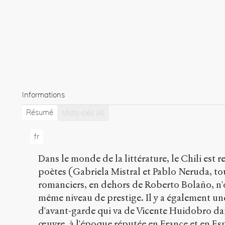
Informations
Résumé
Mots-clés
(4)
fr
Dans le monde de la littérature, le Chili est 
poètes (Gabriela Mistral et Pablo Neruda, to
romanciers, en dehors de Roberto Bolaño, n'o
même niveau de prestige. Il y a également une
d'avant-garde qui va de Vicente Huidobro da
œuvre, à l'époque réputée en France et en Esp