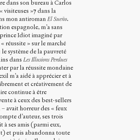
dire dans son bureau à Carlos
« visiteuses »
7
dans la
dans mon antiroman
El Sueño
.
ition espagnole, m’a sans
prince Idiot imaginé par
a « réussite » sur le marché
 « le système de la pauvreté
ains dans
Les Illusions Perdues
tenter par la réussite mondaine
il m’a aidé à apprécier et à
 librement et créativement de
re continue à être
vente à ceux des best-sellers
 – avait horreur des « feux
ompte d’auteur, ses trois
it à ses amis (parmi eux,
ent) et puis abandonna toute