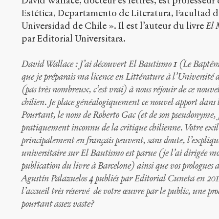
David Wallace, docteur ès lettres, est professeur 
Estética, Departamento de Literatura, Facultad 
Universidad de Chile ». Il est l’auteur du livre
El 
par Editorial Universitara.
David Wallace :
J’ai découvert El Bautismo
1
(Le Baptêm
que je préparais ma licence en Littérature à l’Université 
(pas très nombreux, c’est vrai) à nous réjouir de ce nouv
chilien. Je place généalogiquement ce nouvel apport dans 
Pourtant, le nom de Roberto Gac (et de son pseudonyme,
pratiquement inconnu de la critique chilienne. Votre exil 
principalement en français peuvent, sans doute, l’expliqu
universitaire sur El Bautismo est parue (je l’ai dirigée 
publication du livre à Barcelone) ainsi que vos prologues 
Agustín Palazuelos
4
publiés par Editorial Cuneta en 2
l’accueil très réservé de votre œuvre par le public, une pr
pourtant assez vaste?