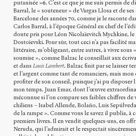
putanisée »
6
. C’est ce que je me suis permis de 
Barral, le « souteneur » de Vargas Llosa et de ses 
Barcelone des années 70, comme je le raconte 
Carlos Barral, à l’époque Général en chef de l’éd
doute pris pour Léon Nicolaïevitch Mychkine, le 
Dostoïevski. Pour sûr, tout ceci n’a pas facilité m
littéraire, m’obligeant, entre autres, à vivre sous
soumise », comme Balzac le conseillait aux écriv
et dans
Louis Lambert
. Balzac finit par se laisser 
et l’argent comme tant de romanciers, mais mon ex
profiter de son conseil, puisque j’ai pu disposer
mon temps. Juan Emar, dont l’œuvre extraordinai
méconnue si l’on compare ses faibles chiffres de 
chiliens – Isabel Allende, Bolaño, Luis Sepúlveda
de la rampe ». Comme vous le savez il publia, à c
premiers livres. Il en vendit quelques-uns, en offr
Neruda, qui l’admirait et le respectait sincèrem