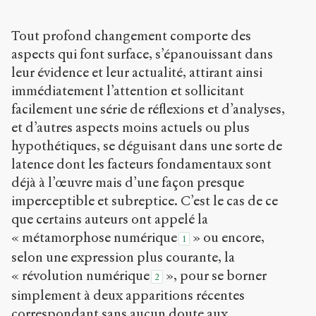
Creative
Commons
Tout profond changement comporte des
Attribution-
aspects qui font surface, s’épanouissant dans
NonCommercial-
ShareAlike 4.0
leur évidence et leur actualité, attirant ainsi
International
immédiatement l’attention et sollicitant
(CC BY-NC-SA
facilement une série de réflexions et d’analyses,
4.0) Sens-Public,
2015
et d’autres aspects moins actuels ou plus
hypothétiques, se déguisant dans une sorte de
Accéder
latence dont les facteurs fondamentaux sont
à la
version
déjà à l’œuvre mais d’une façon presque
PDF
imperceptible et subreptice. C’est le cas de ce
que certains auteurs ont appelé la
« métamorphose numérique
» ou encore,
1
selon une expression plus courante, la
« révolution numérique
», pour se borner
2
simplement à deux apparitions récentes
correspondant sans aucun doute aux