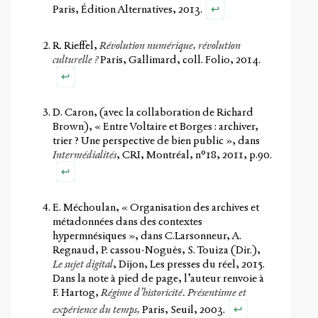
↩
Paris, Édition Alternatives, 2013.
R. Rieffel,
Révolution numérique, révolution
culturelle ?
Paris, Gallimard, coll. Folio, 2014.
↩
D. Caron, (avec la collaboration de Richard
Brown), « Entre Voltaire et Borges : archiver,
trier ? Une perspective de bien public », dans
Intermédialités
, CRI, Montréal, n°18, 2011, p.90.
↩
E. Méchoulan, « Organisation des archives et
métadonnées dans des contextes
hypermnésiques », dans C.Larsonneur, A.
Regnaud, P. cassou-Noguès, S. Touiza (Dir.),
Le sujet digital
, Dijon, Les presses du réel, 2015.
Dans la note à pied de page, l’auteur renvoie à
F. Hartog,
Régime d’historicité. Présentisme et
↩
expérience du temps,
Paris, Seuil, 2003.