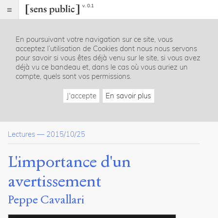
v. 0.1
Sens
public
En poursuivant votre navigation sur ce site, vous
Index
acceptez l’utilisation de Cookies dont nous nous servons
Article
pour savoir si vous êtes déjà venu sur le site, si vous avez
déjà vu ce bandeau et, dans le cas où vous auriez un
Notes
compte, quels sont vos permissions.
Citer /
Partager
J'accepte
En savoir plus
/
Exporter
Cavallari,
Lectures
—
2015/10/25
Peppe
.
L'importance
L'importance d'un
d'un
avertissement
.
avertissement
2015
.
Sens
Peppe Cavallari
public
.
h