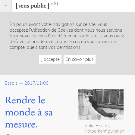
v. 0.1
Sens
public
En poursuivant votre navigation sur ce site, vous
Index
acceptez l’utilisation de Cookies dont nous nous servons
Article
pour savoir si vous êtes déjà venu sur le site, si vous avez
déjà vu ce bandeau et, dans le cas où vous auriez un
Table
compte, quels sont vos permissions.
des
matières
J'accepte
En savoir plus
1. Corps étalon
2. Corps traces
3. Corps jeu
Essais
—
2017/11/06
4. Corps universel
Bibliographie
Rendre le
Dossier(s)
monde à sa
Corps contemporain et espace vécu
mesure.
Sara
Valie Export,
Bédard-
Körperkonfiguration,
Goulet