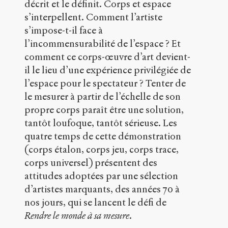
et
décrit et le définit. Corps et espace
perception
s’interpellent. Comment l’artiste
de
s’impose-t-il face à
l’espace.
.
l’incommensurabilité de l’espace ? Et
2017
.
Sens
comment ce corps-œuvre d’art devient-
public
.
il le lieu d’une expérience privilégiée de
h
l’espace pour le spectateur ? Tenter de
t
t
le mesurer à partir de l’échelle de son
p
propre corps paraît être une solution,
:
tantôt loufoque, tantôt sérieuse. Les
/
/
quatre temps de cette démonstration
s
(corps étalon, corps jeu, corps trace,
e
corps universel) présentent des
n
attitudes adoptées par une sélection
s
-
d’artistes marquants, des années 70 à
p
nos jours, qui se lancent le défi de
u
Rendre le monde à sa mesure
.
b
l