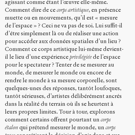
agissant comme étant l’œuvre elle-même.
Copier la
référence
Comment dire de ce
corps artistique
, en présence
Chicago
muette ou en mouvements, qu’il est « mesure
Copier la
de l’espace » ? Ceci ne va pas de soi. Lui suffit-il
référence
Bibtex
d’être simplement là ou de réaliser une action
pour accéder aux données spatiales d’un lieu ?
Comment ce corps artistique lui-même devient-
Creative
il le lieu d’une expérience
privilégiée
de l’espace
Commons
pour le spectateur ? Tenter de se mesurer au
Attribution-
NonCommercial-
monde, de mesurer le monde ou encore de
ShareAlike 4.0
rendre le monde à sa mesure corporelle, sont
International
quelques-unes des réponses, tantôt loufoques,
(CC BY-NC-SA
4.0)
tantôt sérieuses, d’artistes délibérément ancrés
dans la réalité du terrain où ils se heurtent à
Accéder
leurs propres limites. Tour à tour, explorons
à la
version
comment certains offrent pourtant un
corps
PDF
étalon
qui prétend mesurer le monde, un
corps