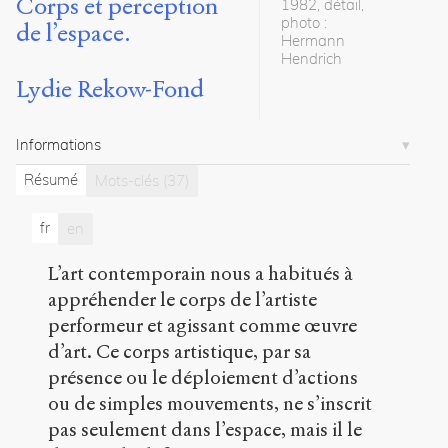
Corps et perception
1982, détail,
8
photo :
de l’espace.
articles
Hermann
Hendrich
Notes
Lydie Rekow-Fond
Citations
Informations
Citer /
Partager
Résumé
Mots-clés
(37)
/
Exporter
fr
en
Rekow-
L’art contemporain nous a habitués à
Fond,
Lydie
.
appréhender le corps de l’artiste
Rendre
performeur et agissant comme œuvre
le
d’art. Ce corps artistique, par sa
monde
à
présence ou le déploiement d’actions
sa
ou de simples mouvements, ne s’inscrit
mesure.,
pas seulement dans l’espace, mais il le
Corps