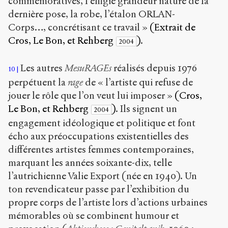
commémoratives, l’effigie grandeur nature de la
dernière pose, la robe, l’étalon ORLAN-
Corps…, concrétisant ce travail »
(Extrait de
Cros, Le Bon, et Rehberg
)
.
2004
Les autres
MesuRAGEs
réalisés depuis 1976
10
perpétuent la
rage
de « l’artiste qui refuse de
jouer le rôle que l’on veut lui imposer »
(Cros,
Le Bon, et Rehberg
)
. Ils signent un
2004
engagement idéologique et politique et font
écho aux préoccupations existentielles des
différentes artistes femmes contemporaines,
marquant les années soixante-dix, telle
l’autrichienne Valie Export (née en 1940). Un
ton revendicateur passe par l’exhibition du
propre corps de l’artiste lors d’actions urbaines
mémorables où se combinent humour et