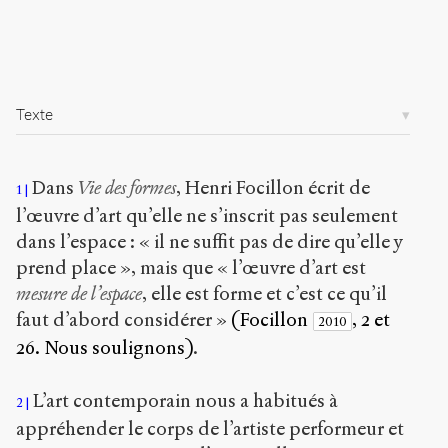
i
c
.
o
r
Texte
g
/
a
r
Dans
Vie des formes
, Henri Focillon écrit de
1
t
l’œuvre d’art qu’elle ne s’inscrit pas seulement
i
c
dans l’espace : « il ne suffit pas de dire qu’elle y
l
prend place », mais que « l’œuvre d’art est
e
mesure de l’espace
, elle est forme et c’est ce qu’il
s
/
faut d’abord considérer »
(Focillon
, 2 et
2010
1
26. Nous soulignons)
.
2
6
5
L’art contemporain nous a habitués à
2
/
appréhender le corps de l’artiste performeur et