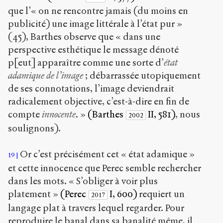
que l’« on ne rencontre jamais (du moins en
publicité) une image littérale à l’état pur »
(45), Barthes observe que « dans une
perspective esthétique le message dénoté
p[eut] apparaître comme une sorte d’
état
adamique de l’image
; débarrassée utopiquement
de ses connotations, l’image deviendrait
radicalement objective, c’est-à-dire en fin de
compte
innocente
. »
(Barthes
II, 581)
, nous
2002
soulignons).
Or c’est précisément cet « état adamique »
19
et cette innocence que Perec semble rechercher
dans les mots. « S’obliger à voir plus
platement »
(Perec
I, 600)
requiert un
2017
langage plat à travers lequel regarder. Pour
reproduire le banal dans sa banalité même, il