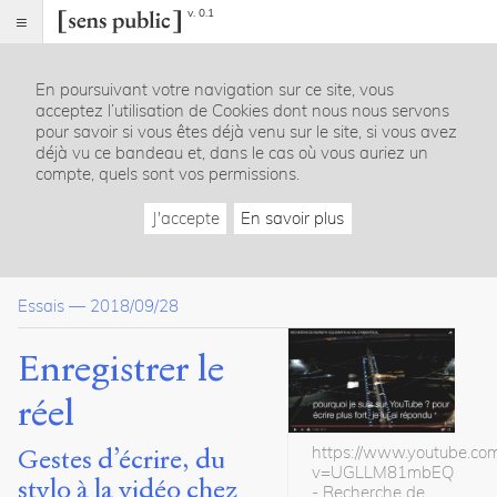
v. 0.1
Sens
public
En poursuivant votre navigation sur ce site, vous
Index
acceptez l’utilisation de Cookies dont nous nous servons
Article
pour savoir si vous êtes déjà venu sur le site, si vous avez
déjà vu ce bandeau et, dans le cas où vous auriez un
Table
compte, quels sont vos permissions.
des
matières
J'accepte
En savoir plus
I. Écrire, avec Perec
L’écriture et la machine
II. La photographie ou l’écrire lumière
Essais
—
2018/09/28
La photographie numérique
III. L’écrire vidéo, avec François Bon
Après la vidéo 2D ?
Enregistrer le
Conclusion : Littérature, écriture, geste d’écrire et geste littérair
Bibliographie
réel
Notes
https://www.youtube.co
Gestes d’écrire, du
v=UGLLM81mbEQ
stylo à la vidéo chez
Citations
- Recherche de