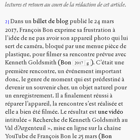
Copier la
lectures et retours au cours de la rédaction de cet article.
référence
Bibtex
Dans un
billet de blog
publié le 24 mars
2
2017, François Bon exprime sa frustration à
Creative
l’idée de ne pas avoir son appareil photo qui lui
Commons
sert de caméra, bloqué par une menue pièce de
Attribution-
ShareAlike
plastique, pour filmer sa rencontre prévue avec
4.0
Kenneth Goldsmith
(Bon
)
. C’était une
2017
g
International
première rencontre, un événement important
(CC BY-SA
4.0)
donc, le genre de moment qui est prédestiné à
devenir un souvenir cher, un objet naturel pour
Accéder
un enregistrement. Il a finalement réussi à
à la
version
réparer l’appareil, la rencontre s’est réalisée et
PDF
elle a bien été filmée. Le résultat est
une vidéo
intitulée « Recherche de Kenneth Goldsmith au
Val d’Argenteuil », mise en ligne sur la chaîne
YouTube de François Bon le 25 mars
(Bon