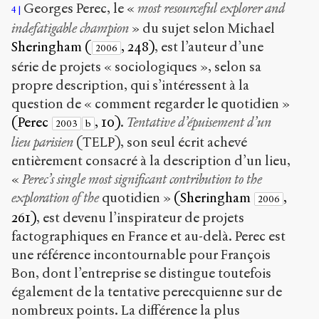
Georges Perec, le «
most resourceful explorer and
4
indefatigable champion
» du sujet selon Michael
Sheringham (
, 248)
, est l’auteur d’une
2006
série de projets « sociologiques », selon sa
propre description, qui s’intéressent à la
question de « comment regarder le quotidien »
(Perec
, 10)
.
Tentative d’épuisement d’un
2003
b
lieu parisien
(TELP), son seul écrit achevé
entièrement consacré à la description d’un lieu,
«
Perec’s single most significant contribution to the
exploration of the
quotidien »
(Sheringham
,
2006
261)
, est devenu l’inspirateur de projets
factographiques en France et au-delà. Perec est
une référence incontournable pour François
Bon, dont l’entreprise se distingue toutefois
également de la tentative perecquienne sur de
nombreux points. La différence la plus