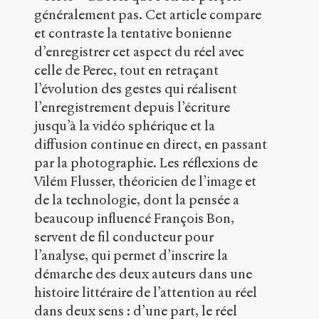
2018
.
généralement pas. Cet article compare
Sens
et contraste la tentative bonienne
public
.
d’enregistrer cet aspect du réel avec
h
celle de Perec, tout en retraçant
t
t
l’évolution des gestes qui réalisent
p
l’enregistrement depuis l’écriture
:
jusqu’à la vidéo sphérique et la
/
/
diffusion continue en direct, en passant
s
par la photographie. Les réflexions de
e
Vilém Flusser, théoricien de l’image et
n
s
de la technologie, dont la pensée a
-
beaucoup influencé François Bon,
p
servent de fil conducteur pour
u
l’analyse, qui permet d’inscrire la
b
l
démarche des deux auteurs dans une
i
histoire littéraire de l’attention au réel
c
dans deux sens : d’une part, le réel
.