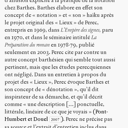
d’allusion explicite à la pratique de la notation
chez Barthes. Barthes élabore en effet son
concept de « notation » et « son » haïku après
le projet original des « Lieux » de Perec,
entrepris en 1969, dans
L’Empire des signes,
paru
en 1970, et dans le séminaire intitulé
La
Préparation du roman
en 1978-79, publié
seulement en 2003. Perec cite par contre un
autre concept barthésien qui semble tout aussi
pertinent, mais que les études perecquiennes
ont négligé. Dans un entretien à propos du
projet des « Lieux », Perec évoque Barthes et
son concept de « dénotation », qu’il dit
inspirateur de sa démarche, et qu’il décrit
comme « une description […] ponctuelle,
littérale, linéaire de ce que je voyais »
(Pont-
Humbert et Douel
)
. Perec ne précise pas
2007
sa source et l’extrait d’entretien inclus dans