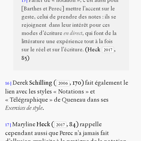
Parler de « notation », c’est aussi pour
15
[Barthes et Perec] mettre l’accent sur le
geste, celui de prendre des notes : ils se
rejoignent dans leur intérêt pour ces
modes d’écriture
en direct
, qui font de la
littérature une expérience tout à la fois
sur le réel et sur l’écriture.
(Heck
,
2017
85)
Derek
Schilling (
, 170)
fait également le
16
2006
lien avec les styles « Notations » et
« Télégraphique » de Queneau dans ses
Exercices de style
.
Maryline
Heck (
, 84)
rappelle
17
2017
cependant aussi que Perec n’a jamais fait