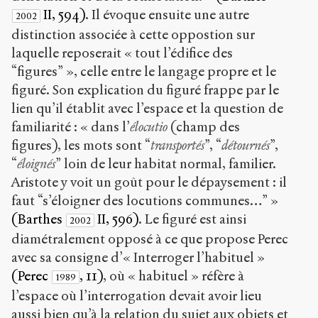
II, 594)
. Il évoque ensuite une autre
2002
distinction associée à cette oppostion sur
laquelle reposerait « tout l’édifice des
“figures” », celle entre le langage propre et le
figuré. Son explication du figuré frappe par le
lien qu’il établit avec l’espace et la question de
familiarité : « dans l’
élocutio
(champ des
figures), les mots sont “
transportés
”, “
détournés
”,
“
éloignés
” loin de leur habitat normal, familier.
Aristote y voit un goût pour le dépaysement : il
faut “s’éloigner des locutions communes…” »
(Barthes
II, 596)
. Le figuré est ainsi
2002
diamétralement opposé à ce que propose Perec
avec sa consigne d’« Interroger l’habituel »
(Perec
, 11)
, où « habituel » réfère à
1989
l’espace où l’interrogation devait avoir lieu
aussi bien qu’à la relation du sujet aux objets et