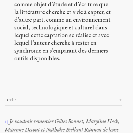
o
comme objet d’étude et d’écriture que
r
la littérature cherche et aide à capter, et
g
d’autre part, comme un environnement
/
a
social, technologique et culturel dans
r
lequel cette captation se réalise et avec
t
lequel l’auteur cherche à rester en
i
synchronie en s’emparant des derniers
c
l
outils disponibles.
e
s
/
1
3
4
4
Texte
/
Copier la
Je voudrais remercier Gilles Bonnet, Maryline Heck,
référence
1
Chicago
Maxime Decout et Nathalie Brillant Rannou de leurs