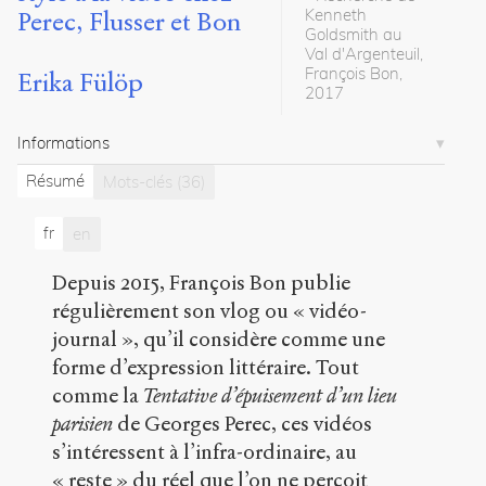
Kenneth
Perec, Flusser et Bon
Citer /
Goldsmith au
Partager
Val d'Argenteuil,
/
François Bon,
Erika Fülöp
Exporter
2017
Fülöp,
Informations
Erika
.
Enregistrer
Résumé
Mots-clés
(36)
le
réel,
fr
en
Gestes
d’écrire,
Depuis 2015, François Bon publie
du
régulièrement son vlog ou « vidéo-
stylo
à
journal », qu’il considère comme une
la
forme d’expression littéraire. Tout
vidéo
comme la
Tentative d’épuisement d’un lieu
chez
Perec,
parisien
de Georges Perec, ces vidéos
Flusser
s’intéressent à l’infra-ordinaire, au
et
« reste » du réel que l’on ne perçoit
Bon
.