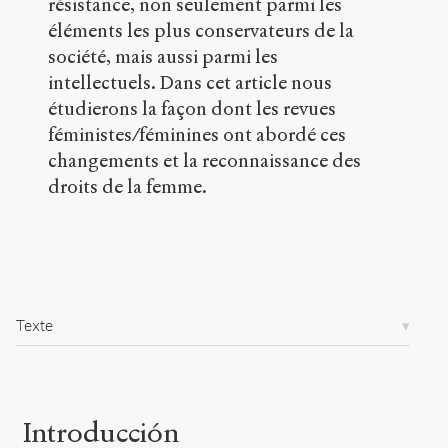
résistance, non seulement parmi les
s
éléments les plus conservateurs de la
-
société, mais aussi parmi les
p
u
intellectuels. Dans cet article nous
b
étudierons la façon dont les revues
l
féministes/féminines ont abordé ces
i
c
changements et la reconnaissance des
.
droits de la femme.
o
r
g
/
a
r
t
Texte
i
c
l
e
s
Introducción
/