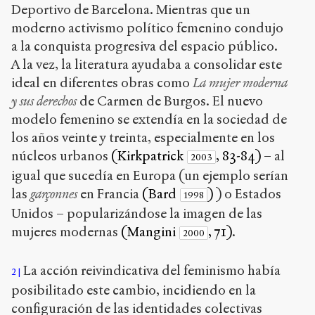
Deportivo de Barcelona. Mientras que un
Accéder
moderno activismo político femenino condujo
à la
version
a la conquista progresiva del espacio público.
PDF
A la vez, la literatura ayudaba a consolidar este
ideal en diferentes obras como
La mujer moderna
y sus derechos
de Carmen de Burgos. El nuevo
modelo femenino se extendía en la sociedad de
los años veinte y treinta, especialmente en los
núcleos urbanos
(Kirkpatrick
, 83-84)
– al
2003
igual que sucedía en Europa (un ejemplo serían
las
garçonnes
en Francia
(Bard
)
) o Estados
1998
Unidos – popularizándose la imagen de las
mujeres modernas
(Mangini
, 71)
.
2000
La acción reivindicativa del feminismo había
2
posibilitado este cambio, incidiendo en la
configuración de las identidades colectivas