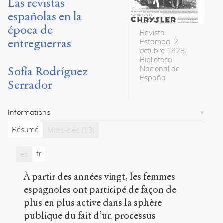
Las revistas
Magali
españolas en la
Guaresi
época de
Maria
Revista
Grazia
entreguerras
Estampa, 2
Scrimieri
octubre 1928.
8
Biblioteca
Nacional de
Sofía Rodríguez
articles
España.
Serrador
Notes
Citations
Informations
Citer /
Résumé
Mots-clés
(13)
Partager
/
fr
Exporter
es
Rodríguez
À partir des années vingt, les femmes
Serrador,
espagnoles ont participé de façon de
Sofía
.
plus en plus active dans la sphère
Mujer,
publique du fait d’un processus
educación