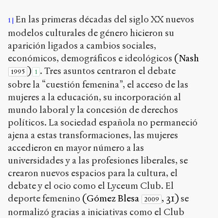
1
5
En las primeras décadas del siglo XX nuevos
1
9
modelos culturales de género hicieron su
0
/
aparición ligados a cambios sociales,
económicos, demográficos e ideológicos
(Nash
Copier la
)
. Tres asuntos centraron el debate
référence
1995
1
Chicago
sobre la “cuestión femenina”, el acceso de las
Copier la
mujeres a la educación, su incorporación al
référence
mundo laboral y la concesión de derechos
Bibtex
políticos. La sociedad española no permaneció
ajena a estas transformaciones, las mujeres
Creative
accedieron en mayor número a las
Commons
universidades y a las profesiones liberales, se
Attribution-
crearon nuevos espacios para la cultura, el
NonCommercial-
ShareAlike 4.0
debate y el ocio como el Lyceum Club. El
International
deporte femenino
(Gómez Blesa
, 31)
se
2009
(CC BY-NC-SA
normalizó gracias a iniciativas como el Club
4.0)