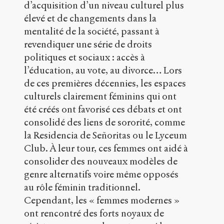
y
d’acquisition d’un niveau culturel plus
política,
élevé et de changements dans la
Las
mentalité de la société, passant à
revistas
españolas
revendiquer une série de droits
en
politiques et sociaux : accès à
la
l’éducation, au vote, au divorce… Lors
época
de
de ces premières décennies, les espaces
entreguerras
.
culturels clairement féminins qui ont
2021
.
été créés ont favorisé ces débats et ont
Sens
consolidé des liens de sororité, comme
public
.
h
la Residencia de Señoritas ou le Lyceum
t
Club. À leur tour, ces femmes ont aidé à
t
consolider des nouveaux modèles de
p
:
genre alternatifs voire même opposés
/
au rôle féminin traditionnel.
/
Cependant, les « femmes modernes »
s
e
ont rencontré des forts noyaux de
n