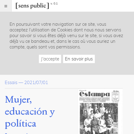
v. 0.1
Sens
public
En poursuivant votre navigation sur ce site, vous
Index
acceptez l’utilisation de Cookies dont nous nous servons
Article
pour savoir si vous êtes déjà venu sur le site, si vous avez
déjà vu ce bandeau et, dans le cas où vous auriez un
Table
compte, quels sont vos permissions.
des
matières
J'accepte
En savoir plus
Introducción
Un nueva identidad de género: la moderna
La mujer moderna en las revistas: educación, trabajo y particip
Essais
—
2021/07/01
A modo de conclusión
Bibliografía
Mujer,
Dossier(s)
educación y
Des journaux pour toutes. Femmes
política
et féministes dans la presse en
France, Italie et Espagne au XXe
siècle