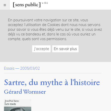
v. 0.1
Sens
public
En poursuivant votre navigation sur ce site, vous
Index
acceptez l’utilisation de Cookies dont nous nous servons
Article
pour savoir si vous êtes déjà venu sur le site, si vous avez
déjà vu ce bandeau et, dans le cas où vous auriez un
Table
compte, quels sont vos permissions.
des
matières
J'accepte
En savoir plus
De la Transcendance de l’Ego à l’Imaginaire
L’Etre et le néant et la phénoménologie
De l’ontologie phénoménologique à la corporéité et aux relatio
Essais
—
2005/03/02
De la honte à l’histoire
Altérité et Morale
Sartre, du mythe à l'histoire
Dossier(s)
Gérard Wormser
Sartre: philosophie, littérature,
politique...
Sens
public