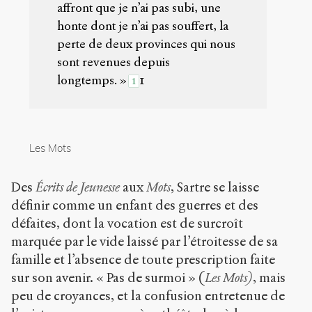
Commons
affront que je n’ai pas subi, une
Attribution-
honte dont je n’ai pas souffert, la
NonCommercial-
ShareAlike 4.0
perte de deux provinces qui nous
International
sont revenues depuis
(CC BY-NC-SA
longtemps. »
1
1
4.0) Sens-Public,
2005
Accéder
à la
Les Mots
version
PDF
Des
Écrits de Jeunesse
aux
Mots
, Sartre se laisse
définir comme un enfant des guerres et des
défaites, dont la vocation est de surcroît
marquée par le vide laissé par l’étroitesse de sa
famille et l’absence de toute prescription faite
sur son avenir. « Pas de surmoi » (
Les Mots)
, mais
peu de croyances, et la confusion entretenue de