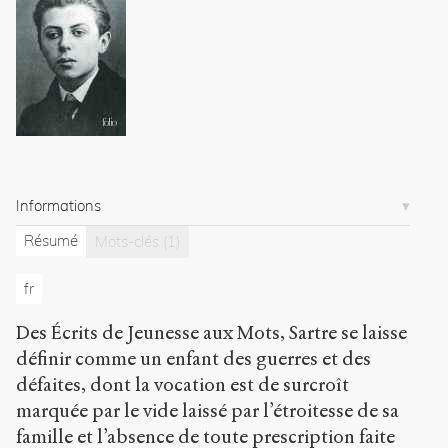
22
articles
Notes
Citer /
Partager
/
Exporter
Informations
Wormser,
Gérard
.
Résumé
Mots-clés
(1)
Sartre,
du
fr
mythe
à
Des Écrits de Jeunesse aux Mots, Sartre se laisse
l'histoire
.
définir comme un enfant des guerres et des
2005
.
Sens
défaites, dont la vocation est de surcroît
public
.
marquée par le vide laissé par l’étroitesse de sa
h
famille et l’absence de toute prescription faite
t