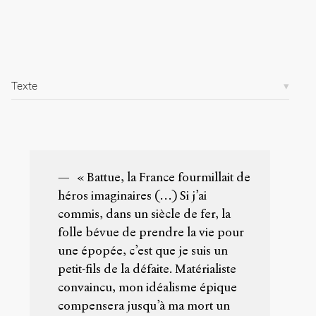
r
t
i
c
l
e
Texte
s
/
1
6
0
/
« Battue, la France fourmillait de
Copier la
héros imaginaires (…) Si j’ai
référence
Chicago
commis, dans un siècle de fer, la
folle bévue de prendre la vie pour
Copier la
référence
une épopée, c’est que je suis un
Bibtex
petit-fils de la défaite. Matérialiste
convaincu, mon idéalisme épique
Creative
compensera jusqu’à ma mort un