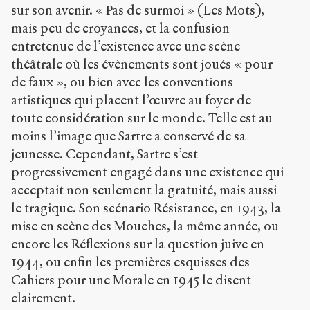
t
sur son avenir. « Pas de surmoi » (Les Mots),
p
mais peu de croyances, et la confusion
:
entretenue de l’existence avec une scène
/
/
théâtrale où les évènements sont joués « pour
s
de faux », ou bien avec les conventions
e
artistiques qui placent l’œuvre au foyer de
n
toute considération sur le monde. Telle est au
s
-
moins l’image que Sartre a conservé de sa
p
jeunesse. Cependant, Sartre s’est
u
progressivement engagé dans une existence qui
b
l
acceptait non seulement la gratuité, mais aussi
i
le tragique. Son scénario Résistance, en 1943, la
c
mise en scène des Mouches, la même année, ou
.
o
encore les Réflexions sur la question juive en
r
1944, ou enfin les premières esquisses des
g
Cahiers pour une Morale en 1945 le disent
/
clairement.
a