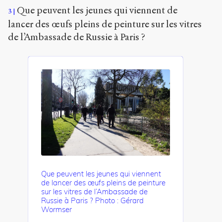
Commons
Que peuvent les jeunes qui viennent de
3
Attribution-
lancer des œufs pleins de peinture sur les vitres
NonCommercial-
ShareAlike 4.0
de l’Ambassade de Russie à Paris ?
International
(CC BY-SA 4.0)
Accéder
à la
version
PDF
Que peuvent les jeunes qui viennent
de lancer des œufs pleins de peinture
sur les vitres de l’Ambassade de
Russie à Paris ? Photo : Gérard
Wormser