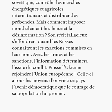
soviétique, contrôler les marchés
p
énergétiques et agricoles
:
/
internationaux et distribuer des
/
prébendes. Mais comment imposer
s
mondialement le silence et la
e
désinformation ? Son récit fallacieux
n
s
s’effondrera quand les Russes
-
connaîtront les exactions commises en
p
leur nom. Avec les armes et les
u
b
sanctions, l’information déterminera
l
l’issue du conflit. Puisse l’Ukraine
i
rejoindre l’Union européenne ! Celle-ci
c
.
a tous les moyens d’ouvrir à ce pays
o
l’avenir démocratique que le courage de
r
sa population lui promet.
g
/
a
r