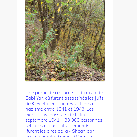
Une partie de ce qui reste du ravin de
Babi Yar, où furent assassinés les Juifs
de Kiev et bien d’autres victimes du
nazisme entre 1941 et 1943. Les
exécutions massives de la fin
septembre 1941 – 33 000 personnes
selon les documents allemands –
furent les pires de la « Shoah par
balles ». Photo : Gérard Wormser