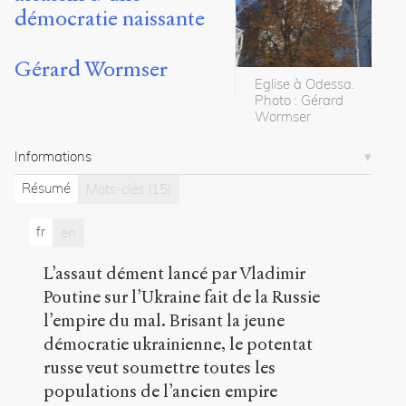
Exporter
démocratie naissante
Wormser,
Gérard
.
Gérard Wormser
Poutine
Eglise à Odessa.
s’en
Photo : Gérard
va-
Wormser
t-
en
Informations
guerre,
Poutine
Résumé
Mots-clés
(15)
en
Ukraine,
fr
en
assassin
d’une
L’assaut dément lancé par Vladimir
démocratie
Poutine sur l’Ukraine fait de la Russie
naissante
.
2022
.
l’empire du mal. Brisant la jeune
Sens
démocratie ukrainienne, le potentat
public
.
russe veut soumettre toutes les
h
t
populations de l’ancien empire
t