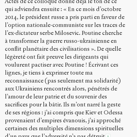
Actes de ce colloque donne déjà le ton de ce
qui adviendra ensuite : « En ce mois d’octobre
2014, le président russe a pris parti en faveur de
l’option nationale-communiste sur les traces de
l’ex-dictateur serbe Milosevic. Poutine cherche
à transformer la guerre russo-ukrainienne en
conflit planétaire des civilisations ». De quelle
légèreté ont fait preuve les dirigeants qui
voulurent pactiser avec Poutine ! Écrivant ces
lignes, je tiens à exprimer toute ma
reconnaissance (pas seulement ma solidarité)
aux Ukrainiens rencontrés alors, pénétrés de
l’amour de leur patrie et du souvenir des
sacrifices pour la bâtir. Ils m’ont narré la geste
de ses régions : j’ai compris que Kiev et Odessa
provenaient d’empires évanouis, j’ai approché
certaines des multiples dimensions spirituelles
d’un pays que l’adversité n’a pas détruit
.
1