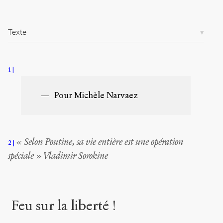
t
i
c
Texte
l
e
s
/
1
1
6
3
Pour Michèle Narvaez
4
/
Copier la
« Selon Poutine, sa vie entière est une opération
2
référence
Chicago
spéciale » Vladimir Sorokine
Copier la
référence
Bibtex
Feu sur la liberté !
Creative