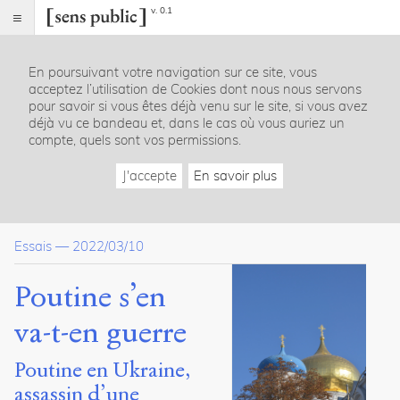
v. 0.1
Sens
public
En poursuivant votre navigation sur ce site, vous
Index
acceptez l’utilisation de Cookies dont nous nous servons
Article
pour savoir si vous êtes déjà venu sur le site, si vous avez
déjà vu ce bandeau et, dans le cas où vous auriez un
Table
compte, quels sont vos permissions.
des
matières
J'accepte
En savoir plus
Feu sur la liberté !
Une partition hitlérienne et sa variation Poutine
Zelensky, héraut d’une nouvelle Europe
Essais
—
2022/03/10
Bibliographie
Poutine s’en
Notes
Citations
va-t-en guerre
Citer /
Poutine en Ukraine,
Partager
/
assassin d’une