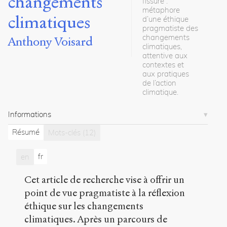
changements
fissuré :
articles
métaphore
climatiques
d’une éthique
pragmatiste des
Notes
changements
Anthony Voisard
climatiques,
Citations
attentive aux
contextes et
Citer /
aux pratiques
Partager
de l’action
/
climatique.
Exporter
Informations
Voisard,
Anthony
.
Résumé
Mots-clés
(12)
Perspective
pragmatiste
fr
en
en
éthique
des
Cet article de recherche vise à offrir un
changements
point de vue pragmatiste à la réflexion
climatiques
.
éthique sur les changements
2026
.
climatiques. Après un parcours de
Sens