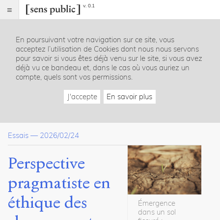
v. 0.1
Sens
public
En poursuivant votre navigation sur ce site, vous
Index
acceptez l’utilisation de Cookies dont nous nous servons
Article
pour savoir si vous êtes déjà venu sur le site, si vous avez
déjà vu ce bandeau et, dans le cas où vous auriez un
Table
compte, quels sont vos permissions.
des
matières
J'accepte
En savoir plus
Introduction
Quelques défis des principales théories de l’éthique du climat
L’éthique climatique du point de vue pragmatiste
Essais
—
2026/02/24
Vers une éthique pragmatiste de l’adaptation aux changemen
Conclusion : spécificités et limites des pragmatismes en éthi
Bibliographie
Perspective
pragmatiste en
Dossier(s)
éthique des
La philosophie pratique :
Émergence
fondements, enjeux et perspectives
dans un sol
6