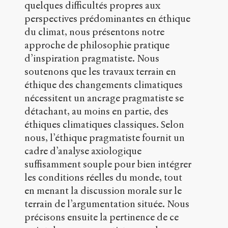
public
.
quelques difficultés propres aux
h
perspectives prédominantes en éthique
t
du climat, nous présentons notre
t
p
approche de philosophie pratique
:
d’inspiration pragmatiste. Nous
/
soutenons que les travaux terrain en
/
s
éthique des changements climatiques
e
nécessitent un ancrage pragmatiste se
n
détachant, au moins en partie, des
s
éthiques climatiques classiques. Selon
-
p
nous, l’éthique pragmatiste fournit un
u
cadre d’analyse axiologique
b
suffisamment souple pour bien intégrer
l
i
les conditions réelles du monde, tout
c
en menant la discussion morale sur le
.
terrain de l’argumentation située. Nous
o
r
précisons ensuite la pertinence de ce
g