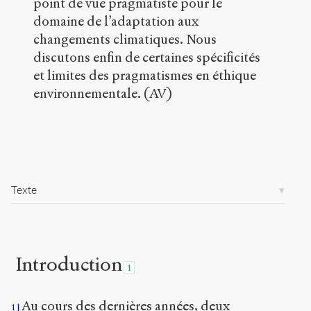
point de vue pragmatiste pour le
/
domaine de l’adaptation aux
a
changements climatiques. Nous
r
t
discutons enfin de certaines spécificités
i
et limites des pragmatismes en éthique
c
environnementale. (AV)
l
e
s
/
1
7
0
Texte
7
/
Copier la
référence
Chicago
Introduction
1
Copier la
référence
Bibtex
Au cours des dernières années, deux
1