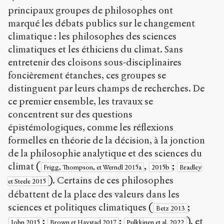
principaux groupes de philosophes ont
marqué les débats publics sur le changement
Creative
climatique : les philosophes des sciences
Commons
Attribution-
climatiques et les éthiciens du climat. Sans
ShareAlike
entretenir des cloisons sous-disciplinaires
4.0
foncièrement étanches, ces groupes se
International
(CC BY-SA
distinguent par leurs champs de recherches. De
4.0)
ce premier ensemble, les travaux se
concentrent sur des questions
Accéder
épistémologiques, comme les réflexions
à la
version
formelles en théorie de la décision, à la jonction
PDF
de la philosophie analytique et des sciences du
climat
(
,
;
Frigg, Thompson, et Werndl 2015a
2015b
Bradley
)
. Certains de ces philosophes
et Steele 2015
débattent de la place des valeurs dans les
sciences et politiques climatiques
(
;
Betz 2013
;
;
)
, et
John 2015
Brown et Havstad 2017
Pulkkinen et al. 2022