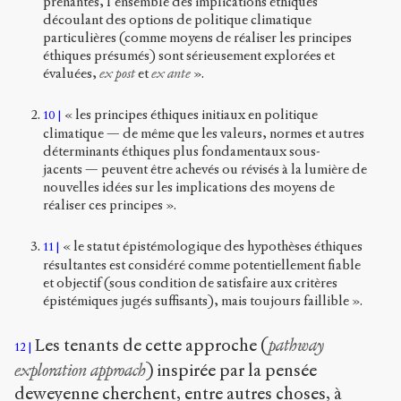
prenantes, l’ensemble des implications éthiques
découlant des options de politique climatique
particulières (comme moyens de réaliser les principes
éthiques présumés) sont sérieusement explorées et
évaluées,
ex post
et
ex ante
».
« les principes éthiques initiaux en politique
10
climatique — de même que les valeurs, normes et autres
déterminants éthiques plus fondamentaux sous-
jacents — peuvent être achevés ou révisés à la lumière de
nouvelles idées sur les implications des moyens de
réaliser ces principes ».
« le statut épistémologique des hypothèses éthiques
11
résultantes est considéré comme potentiellement fiable
et objectif (sous condition de satisfaire aux critères
épistémiques jugés suffisants), mais toujours faillible ».
Les tenants de cette approche (
pathway
12
exploration approach
) inspirée par la pensée
deweyenne cherchent, entre autres choses, à