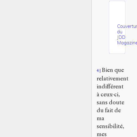
Couvertu
du
JDD
Magazin
Bien que
4
relativement
indifférent
à ceux-ci,
sans doute
du fait de
ma
sensibilité,
mes