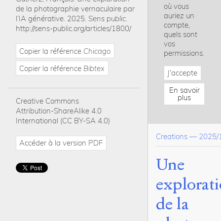
où vous
de la photographie vernaculaire par
auriez un
l’IA générative
.
2025
.
Sens public
.
compte,
http://sens-public.org/articles/1800/
quels sont
vos
Copier la référence
Chicago
permissions.
Copier la référence
Bibtex
J'accepte
En savoir
plus
Creative Commons
Attribution-ShareAlike 4.0
International (CC BY-SA 4.0)
Creations
—
2025/
Accéder à la version PDF
Une
explorat
de la