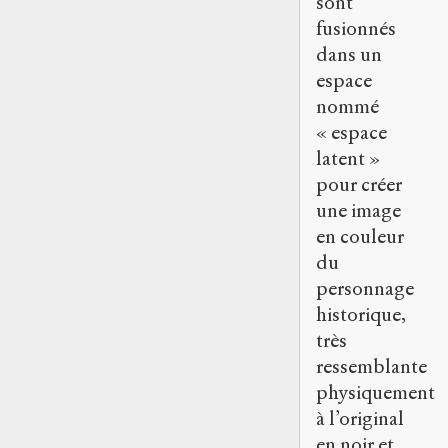
sont
fusionnés
dans un
espace
nommé
« espace
latent »
pour créer
une image
en couleur
du
personnage
historique,
très
ressemblante
physiquement
à l’original
en noir et