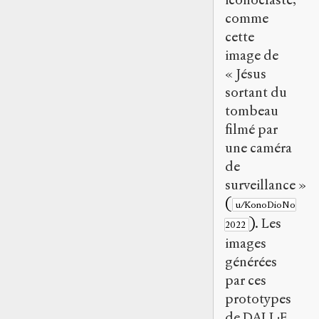
comme
cette
image de
« Jésus
sortant du
tombeau
filmé par
une caméra
de
surveillance »
(
u/KonoDioNo
)
. Les
2022
images
générées
par ces
prototypes
de DALL·E,