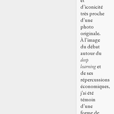
et
d’iconicité
très proche
d’une
photo
originale.
À l’image
du débat
autour du
deep
learning
et
de ses
répercussions
économiques,
j’ai été
témoin
d’une
forme de