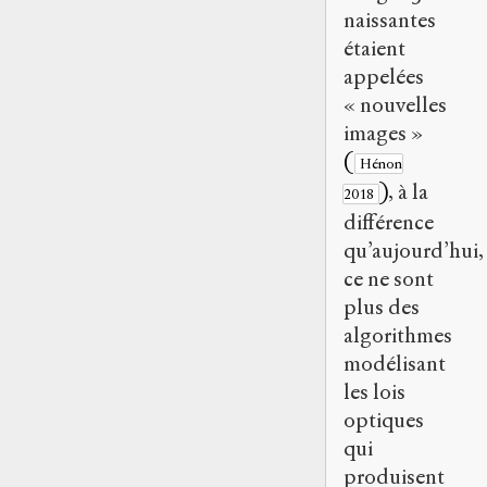
naissantes
étaient
appelées
« nouvelles
images »
(
Hénon
)
, à la
2018
différence
qu’aujourd’hui,
ce ne sont
plus des
algorithmes
modélisant
les lois
optiques
qui
produisent