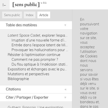
v. 0.1
Sens public
Index
Article
En
poursuivant
Table des matières
votre
navigation
Latent Space Cadet
, explorer l’espace latent
sur ce site,
Irruption d’une nouvelle forme d’image
vous
Entrée dans l’espace latent de MidJourney
acceptez
Provoquer les hallucinations pour mieux les contrôler ?
l’utilisation
Résister à l’optimisation continue
de Cookies
Comment ne pas
prompter
?
dont nous
Du flou optique à l’indécision statistique
nous
Expositions et échanges avec le public
servons
Mutations et perspectives
pour savoir
Bibliographie
si vous êtes
déjà venu
sur le site, si
Citations
vous avez
Citer / Partager / Exporter
déjà vu ce
bandeau et,
dans le cas
Gutherz, François
.
Une exploration