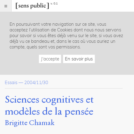
v. 0.1
Sens
public
En poursuivant votre navigation sur ce site, vous
Index
acceptez l’utilisation de Cookies dont nous nous servons
Article
pour savoir si vous êtes déjà venu sur le site, si vous avez
déjà vu ce bandeau et, dans le cas où vous auriez un
Table
compte, quels sont vos permissions.
des
matières
J'accepte
En savoir plus
Cognitivisme et fonctionnalisme
Connexionnisme
Constructivisme, systémique et auto-organisation
Essais
—
2004/11/30
Théorie neuronale de la pensée
Conclusion
Sciences cognitives et
Dossier(s)
modèles de la pensée
La représentation du vivant - Du
Brigitte Chamak
cerveau au comportement
Gérard
Wormser