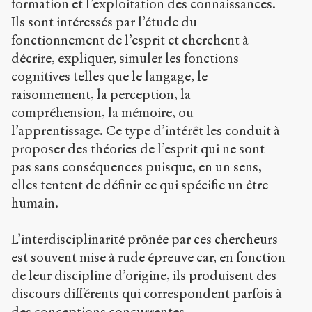
Creative
formation et l’exploitation des connaissances.
Commons
Ils sont intéressés par l’étude du
Attribution-
fonctionnement de l’esprit et cherchent à
NonCommercial-
ShareAlike 4.0
décrire, expliquer, simuler les fonctions
International
cognitives telles que le langage, le
(CC BY-NC-SA
raisonnement, la perception, la
4.0) Sens-Public,
compréhension, la mémoire, ou
2004
l’apprentissage. Ce type d’intérêt les conduit à
Accéder
proposer des théories de l’esprit qui ne sont
à la
version
pas sans conséquences puisque, en un sens,
PDF
elles tentent de définir ce qui spécifie un être
humain.
L’interdisciplinarité prônée par ces chercheurs
est souvent mise à rude épreuve car, en fonction
de leur discipline d’origine, ils produisent des
discours différents qui correspondent parfois à
des conceptions concurrentes.