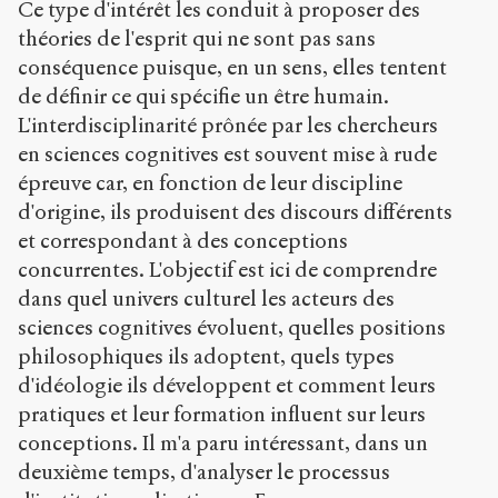
Ce type d'intérêt les conduit à proposer des
h
t
théories de l'esprit qui ne sont pas sans
t
conséquence puisque, en un sens, elles tentent
p
de définir ce qui spécifie un être humain.
:
/
L'interdisciplinarité prônée par les chercheurs
/
en sciences cognitives est souvent mise à rude
s
épreuve car, en fonction de leur discipline
e
d'origine, ils produisent des discours différents
n
s
et correspondant à des conceptions
-
concurrentes. L'objectif est ici de comprendre
p
dans quel univers culturel les acteurs des
u
b
sciences cognitives évoluent, quelles positions
l
philosophiques ils adoptent, quels types
i
d'idéologie ils développent et comment leurs
c
.
pratiques et leur formation influent sur leurs
o
conceptions. Il m'a paru intéressant, dans un
r
deuxième temps, d'analyser le processus
g