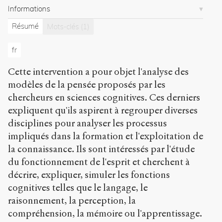
Informations
11
articles
Résumé
Mots-clés
(1)
Notes
fr
Citer /
Partager
Cette intervention a pour objet l'analyse des
/
modèles de la pensée proposés par les
Exporter
chercheurs en sciences cognitives. Ces derniers
Chamak,
expliquent qu'ils aspirent à regrouper diverses
Brigitte
.
disciplines pour analyser les processus
Sciences
impliqués dans la formation et l'exploitation de
cognitives
et
la connaissance. Ils sont intéressés par l'étude
modèles
du fonctionnement de l'esprit et cherchent à
de
décrire, expliquer, simuler les fonctions
la
cognitives telles que le langage, le
pensée
.
2004
.
raisonnement, la perception, la
Sens
compréhension, la mémoire ou l'apprentissage.
public
.