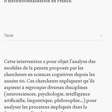
d'institutionnalisation en France.
/
a
r
t
i
c
l
Texte
e
s
/
3
0
/
Cette intervention a pour objet l’analyse des
modèles de la pensée proposés par les
Copier la
chercheurs en sciences cognitives depuis les
référence
Chicago
années 60. Ces chercheurs expliquent qu’ils
aspirent à regrouper diverses disciplines
Copier la
référence
(neurosciences, psychologie, intelligence
Bibtex
artificielle, linguistique, philosophie...) pour
analyser les processus impliqués dans la