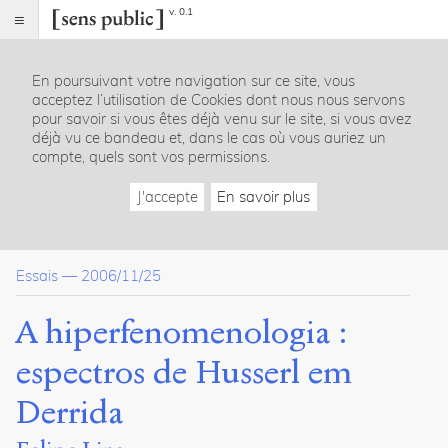
v. 0.1
Sens
public
En poursuivant votre navigation sur ce site, vous
Index
acceptez l’utilisation de Cookies dont nous nous servons
Article
pour savoir si vous êtes déjà venu sur le site, si vous avez
déjà vu ce bandeau et, dans le cas où vous auriez un
Dossier(s)
compte, quels sont vos permissions.
Autour de Derrida
J'accepte
En savoir plus
Sens
Public
8
articles
Essais
—
2006/11/25
Notes
A hiperfenomenologia :
Citations
espectros de Husserl em
Citer /
Partager
Derrida
/
Exporter