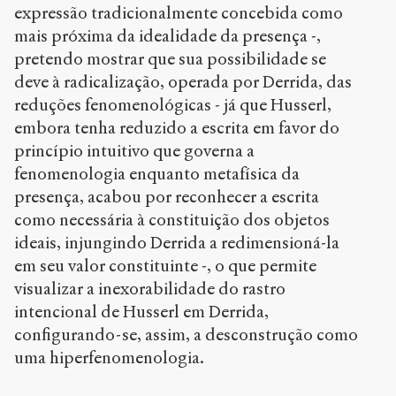
/
expressão tradicionalmente concebida como
3
mais próxima da idealidade da presença -,
6
pretendo mostrar que sua possibilidade se
5
/
deve à radicalização, operada por Derrida, das
reduções fenomenológicas - já que Husserl,
Copier la
embora tenha reduzido a escrita em favor do
référence
Chicago
princípio intuitivo que governa a
fenomenologia enquanto metafísica da
Copier la
référence
presença, acabou por reconhecer a escrita
Bibtex
como necessária à constituição dos objetos
ideais, injungindo Derrida a redimensioná-la
Creative
em seu valor constituinte -, o que permite
Commons
visualizar a inexorabilidade do rastro
Attribution-
intencional de Husserl em Derrida,
NonCommercial-
ShareAlike 4.0
configurando-se, assim, a desconstrução como
International
uma hiperfenomenologia.
(CC BY-NC-SA
4.0) Sens-Public,