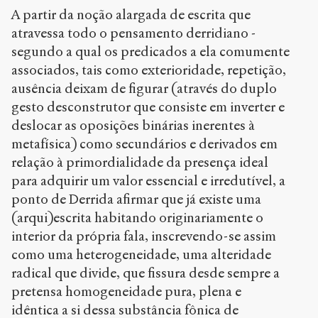
n
A partir da noção alargada de escrita que
s
atravessa todo o pensamento derridiano -
-
segundo a qual os predicados a ela comumente
p
associados, tais como exterioridade, repetição,
u
b
ausência deixam de figurar (através do duplo
l
gesto desconstrutor que consiste em inverter e
i
deslocar as oposições binárias inerentes à
c
.
metafísica) como secundários e derivados em
o
relação à primordialidade da presença ideal
r
para adquirir um valor essencial e irredutível, a
g
/
ponto de Derrida afirmar que já existe uma
a
(arqui)escrita habitando originariamente o
r
interior da própria fala, inscrevendo-se assim
t
como uma heterogeneidade, uma alteridade
i
c
radical que divide, que fissura desde sempre a
l
pretensa homogeneidade pura, plena e
e
idêntica a si dessa substância fônica de
s