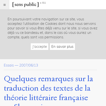
v. 0.1
Sens
public
En poursuivant votre navigation sur ce site, vous
Index
acceptez l’utilisation de Cookies dont nous nous servons
Article
pour savoir si vous êtes déjà venu sur le site, si vous avez
déjà vu ce bandeau et, dans le cas où vous auriez un
Table
compte, quels sont vos permissions.
des
matières
J'accepte
En savoir plus
Les théories littéraires française et slovaque
La théorie littéraire slovaque : ses sources
Le Démon de la théorie et les problèmes terminologiques
Essais
—
2007/06/13
Conclusion
Quelques remarques sur la
Dossier(s)
traduction des textes de la
Tolérance et Différence
Sens
théorie littéraire française
Public
16
articles