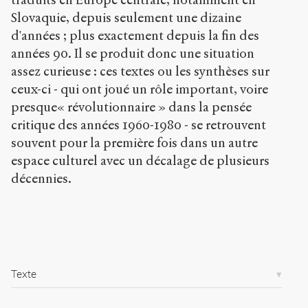
c
.
Slovaquie, depuis seulement une dizaine
o
d'années ; plus exactement depuis la fin des
r
années 90. Il se produit donc une situation
g
assez curieuse : ces textes ou les synthèses sur
/
a
ceux-ci - qui ont joué un rôle important, voire
r
presque« révolutionnaire » dans la pensée
t
critique des années 1960-1980 - se retrouvent
i
c
souvent pour la première fois dans un autre
l
espace culturel avec un décalage de plusieurs
e
décennies.
s
/
4
0
5
/
Texte
Copier la
référence
Chicago