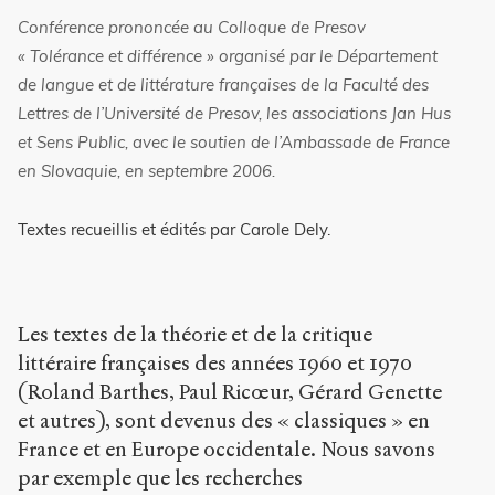
Copier la
Conférence prononcée au Colloque de Presov
référence
« Tolérance et différence » organisé par le Département
Bibtex
de langue et de littérature françaises de la Faculté des
Lettres de l’Université de Presov, les associations Jan Hus
Creative
et Sens Public, avec le soutien de l’Ambassade de France
Commons
en Slovaquie, en septembre 2006.
Attribution-
NonCommercial-
ShareAlike 4.0
Textes recueillis et édités par Carole Dely.
International
(CC BY-NC-SA
4.0) Sens-Public,
2007
Les textes de la théorie et de la critique
Accéder
littéraire françaises des années 1960 et 1970
à la
(Roland Barthes, Paul Ricœur, Gérard Genette
version
PDF
et autres), sont devenus des « classiques » en
France et en Europe occidentale. Nous savons
par exemple que les recherches