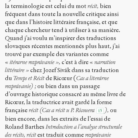
la terminologie est celui du mot
récit,
bien
fréquent dans toute la nouvelle critique ainsi
que dans l’histoire littéraire française, et que
chaque chercheur tend à utiliser à sa manière.
Quand j’ai voulu m’inspirer des traductions
slovaques récentes mentionnés plus haut, j’ai
trouvé par exemple des variantes comme
«
itérarne rozprávanie »,
c’est à dire «
narration
littéraire »
chez Jozef Sivák dans sa traduction
du
Temps et Récit
de Ricœur (
Cas a literárne
rozprávanie) ;
ou bien dans un passage
d’ouvrage historique consacré au même livre de
Ricœur, la traductrice avait gardé la forme
française
récit (Cas a récit u P. Ricouera
),
ou
15
bien encore, dans les extraits de l’essai de
Roland Barthes
Introduction a l’analyse structurale
des récits, récit
est traduit comme
rozprávanie