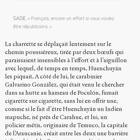
Creative
Commons
SADE,
« Français, encore un effort si vous voulez
Attribution-
NonCommercial-
être républicains. »
ShareAlike 4.0
International
La charrette se déplaçait lentement sur le
(CC BY-NC-SA
4.0) Sens-Public,
chemin poussiéreux, tirée par deux bœufs qui
2007
paraissaient insensibles à l’effort et à l’aiguillon
avec lequel, de temps en temps, Huenchuyán
Accéder
les piquait. A côté de lui, le carabinier
à la
version
Galvarino González, qui était venu le chercher
PDF
dans sa hutte au hameau de Poculón, fumait
cigarette sur cigarette, sans lui en offrir une,
comme si le fait d’être Huenchuyán un Indien
mapuche, né près de Carahue, et lui, un
policier métis, originaire de Temuco, la capitale
de l’Araucanie, créait entre les deux une barrière