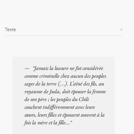
/
a
r
t
i
Texte
c
l
e
s
/
4
7
"Jamais la luxure ne fut considérée
3
comme criminelle chez aucun des peuples
/
sages de la terre (…). L’aîné des fils, au
royaume de Juda, doit épouser la femme
Copier la
référence
de son père ; les peuples du Chili
Chicago
couchent indifféremment avec leurs
Copier la
sœurs, leurs filles et épousent souvent à la
référence
Bibtex
fois la mère et la fille..."