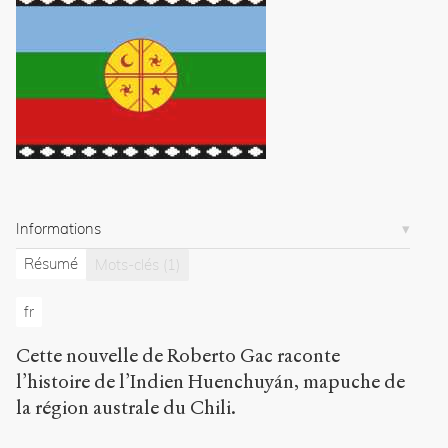
h
t
t
p
:
/
/
s
e
n
s
Informations
-
p
Résumé
Mots-clés
(1)
u
b
fr
l
i
c
Cette nouvelle de Roberto Gac raconte
.
l’histoire de l’Indien Huenchuyán, mapuche de
o
la région australe du Chili.
r
g