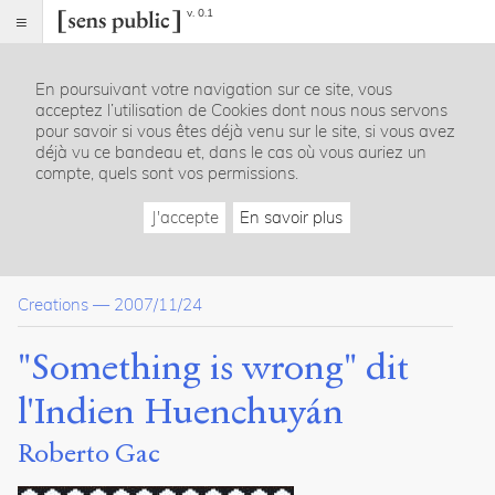
v. 0.1
Sens
public
En poursuivant votre navigation sur ce site, vous
Index
acceptez l’utilisation de Cookies dont nous nous servons
Article
pour savoir si vous êtes déjà venu sur le site, si vous avez
déjà vu ce bandeau et, dans le cas où vous auriez un
Citer /
compte, quels sont vos permissions.
Partager
/
J'accepte
En savoir plus
Exporter
Gac,
Roberto
.
Creations
—
2007/11/24
"Something
is
wrong"
"Something is wrong" dit
dit
l'Indien
l'Indien Huenchuyán
Huenchuyán
.
2007
.
Roberto Gac
Sens
public
.