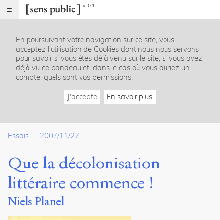
v. 0.1
Sens
public
En poursuivant votre navigation sur ce site, vous
Index
acceptez l’utilisation de Cookies dont nous nous servons
Article
pour savoir si vous êtes déjà venu sur le site, si vous avez
déjà vu ce bandeau et, dans le cas où vous auriez un
Table
compte, quels sont vos permissions.
des
matières
J'accepte
En savoir plus
De la place Tian An Men à la place des Mille Vents
Quand le Verbe revient du bout du bout du monde
La littérature française est-elle soluble dans la francophonie ?
Essais
—
2007/11/27
Pour une littérature-monde
Une littérature pour tout ce que nous avons en partage
Un combat politique vers la décolonisation littéraire ?
Que la décolonisation
Quelques critiques
L’an I de la littérature-monde en français ?
littéraire commence !
Notes
Niels Planel
Citer /