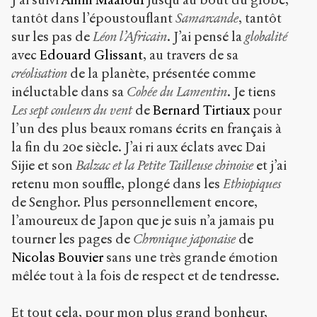
tantôt dans l’époustouflant
Samarcande
, tantôt
sur les pas de
Léon l’Africain
. J’ai pensé la
globalité
avec
Edouard Glissant
, au travers de sa
créolisation
de la planète, présentée comme
inéluctable dans sa
Cohée du Lamentin
. Je tiens
Les sept couleurs du vent
de
Bernard Tirtiaux
pour
l’un des plus beaux romans écrits en français à
la fin du 20
e
siècle. J’ai ri aux éclats avec Dai
Sijie et son
Balzac et la Petite Tailleuse chinoise
et j’ai
retenu mon souffle, plongé dans les
Ethiopiques
de Senghor. Plus personnellement encore,
l’amoureux de Japon que je suis n’a jamais pu
tourner les pages de
Chronique japonaise
de
Nicolas Bouvier
sans une très grande émotion
mêlée tout à la fois de respect et de tendresse.
Et tout cela, pour mon plus grand bonheur,