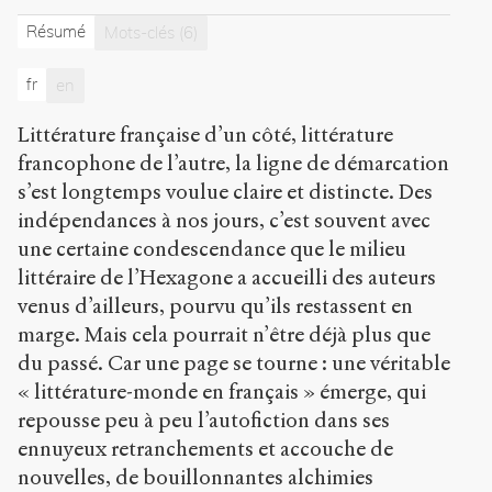
s
e
Résumé
Mots-clés
(6)
n
s
fr
en
-
p
Littérature française d’un côté, littérature
u
b
francophone de l’autre, la ligne de démarcation
l
s’est longtemps voulue claire et distincte. Des
i
indépendances à nos jours, c’est souvent avec
c
.
une certaine condescendance que le milieu
o
littéraire de l’Hexagone a accueilli des auteurs
r
venus d’ailleurs, pourvu qu’ils restassent en
g
marge. Mais cela pourrait n’être déjà plus que
/
a
du passé. Car une page se tourne : une véritable
r
« littérature-monde en français » émerge, qui
t
repousse peu à peu l’autofiction dans ses
i
c
ennuyeux retranchements et accouche de
l
nouvelles, de bouillonnantes alchimies
e