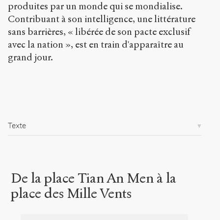
produites par un monde qui se mondialise.
s
/
Contribuant à son intelligence, une littérature
4
sans barrières, « libérée de son pacte exclusif
9
avec la nation », est en train d'apparaître au
3
grand jour.
/
Copier la
référence
Chicago
Copier la
référence
Texte
Bibtex
Creative
Commons
De la place Tian An Men à la
Attribution-
NonCommercial-
place des Mille Vents
ShareAlike 4.0
International
(CC BY-NC-SA