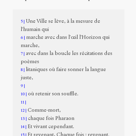
Une Ville se lève, à la mesure de
5
l'humain qui
marche avec dans l'œil l'Horizon qui
6
marche,
avec dans la boucle les récitations des
7
poèmes
litaniques où faire sonner la langue
8
juste,
9
où retenir son souffle.
10
11
Comme-mort,
12
chaque fois Pharaon
13
Et vivant cependant.
14
Et revenant, Chaque fois : revenant.
15