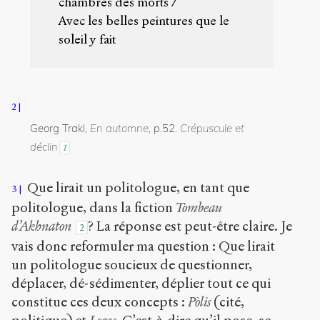
chambres des morts /
s
Avec les belles peintures que le
/
soleil y fait
5
6
4
/
2
Copier la
référence
Georg Trakl,
En automne
, p.52.
Crépuscule et
Chicago
déclin
1
Copier la
référence
Bibtex
Que lirait un politologue, en tant que
3
politologue, dans la fiction
Tombeau
d’Akhnaton
? La réponse est peut-être claire. Je
2
Creative
Commons
vais donc reformuler ma question : Que lirait
Attribution-
un politologue soucieux de questionner,
NonCommercial-
déplacer, dé-sédimenter, déplier tout ce qui
ShareAlike 4.0
constitue ces deux concepts :
Pòlis
(cité,
International
(CC BY-NC-SA