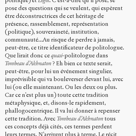
politique) et
Logos
. C’est-à-dire qu’il pose, se
4.0) Sens-Public,
pose des questions qui se veulent, qui espèrent
2008
être déconstructrices de cet héritage de
présence, rassemblement, représentation
Accéder
à la
(politique), souveraineté, institution,
version
PDF
communauté...Au risque de perdre à jamais,
peut-être, ce titre identificateur de politologue.
Que lirait donc ce
quasi
-politologue dans
Tombeau d’Akhnaton
? Eh bien ce texte serait,
peut-être, pour lui un événement singulier,
imprévisible qui va bouleverser devant lui, avec
lui (ou elle maintenant. Ou les deux ou plus.
Car ce n’est plus un) toute cette tradition
métaphysique, et, disons-le rapidement,
phallogocentrique. Il va lui donner à repenser
cette tradition. Avec
Tombeau d’Akhnaton
tous
ces concepts déjà cités, ces termes perdent
leurs termes. N’arrivent plus à terme. Le récit