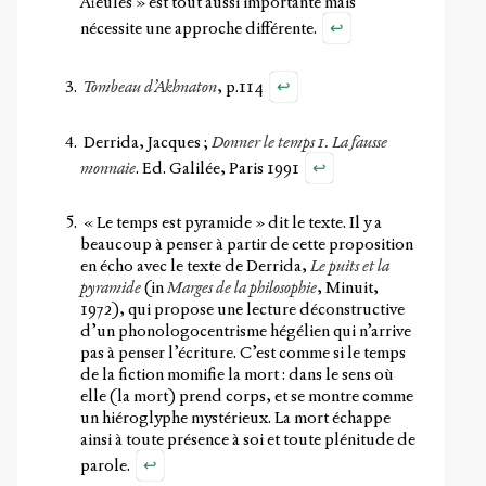
Aïeules » est tout aussi importante mais
↩
nécessite une approche différente.
↩
Tombeau d’Akhnaton
, p.114
Derrida, Jacques ;
Donner le temps 1. La fausse
↩
monnaie
. Ed. Galilée, Paris 1991
« Le temps est pyramide » dit le texte. Il y a
beaucoup à penser à partir de cette proposition
en écho avec le texte de Derrida,
Le puits et la
pyramide
(in
Marges de la philosophie
, Minuit,
1972), qui propose une lecture déconstructive
d’un phonologocentrisme hégélien qui n’arrive
pas à penser l’écriture. C’est comme si le temps
de la fiction momifie la mort : dans le sens où
elle (la mort) prend corps, et se montre comme
un hiéroglyphe mystérieux. La mort échappe
ainsi à toute présence à soi et toute plénitude de
↩
parole.