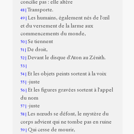
concilie pas : elle altère
Transporte.
48
Les humains, également nés de l'œil
49
et du versement de la larme aux
commencements du monde,
Se tiennent
50
De droit,
51
Devant le disque d'Aton au Zénith.
52
53
Et les objets peints sortent à la voix
54
-juste
55
Et les figures gravées sortent à l'appel
56
du nom
-juste
57
Les nœuds se défont, le mystère du
58
corps advient qui ne tombe pas en ruine
Qui cesse de mourir,
59