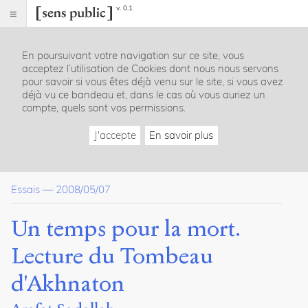
v. 0.1
Sens
public
En poursuivant votre navigation sur ce site, vous
Index
acceptez l’utilisation de Cookies dont nous nous servons
Article
pour savoir si vous êtes déjà venu sur le site, si vous avez
déjà vu ce bandeau et, dans le cas où vous auriez un
Dossier(s)
compte, quels sont vos permissions.
Tombeau d'Akhnaton. Sur un
J'accepte
En savoir plus
roman de Mireille Calle-Gruber
Mireille
Calle-
Gruber
Essais
—
2008/05/07
4
articles
Un temps pour la mort.
Notes
Lecture du Tombeau
Citer /
Partager
d'Akhnaton
/
Exporter