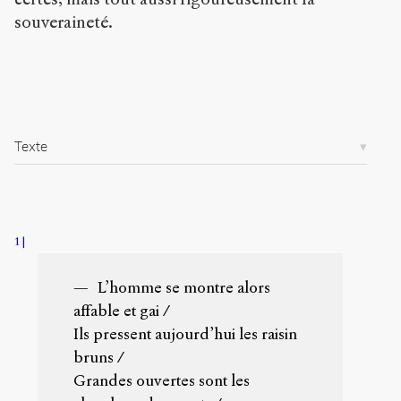
s
souveraineté.
e
n
s
-
p
u
b
Texte
l
i
c
.
o
r
1
g
/
L’homme se montre alors
a
r
affable et gai /
t
Ils pressent aujourd’hui les raisin
i
bruns /
c
l
Grandes ouvertes sont les
e