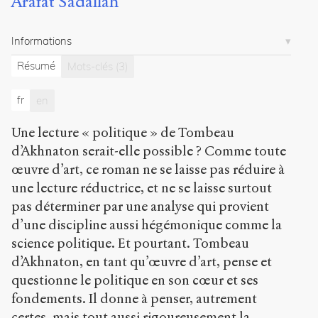
Arafat Sadallah
Sadallah,
Arafat
.
Informations
Un
temps
Résumé
Mots-clés
(3)
pour
la
fr
en
mort.
Lecture
Une lecture « politique » de Tombeau
du
d’Akhnaton serait-elle possible ? Comme toute
Tombeau
d'Akhnaton
.
œuvre d’art, ce roman ne se laisse pas réduire à
2008
.
une lecture réductrice, et ne se laisse surtout
Sens
pas déterminer par une analyse qui provient
public
.
h
d’une discipline aussi hégémonique comme la
t
science politique. Et pourtant. Tombeau
t
d’Akhnaton, en tant qu’œuvre d’art, pense et
p
:
questionne le politique en son cœur et ses
/
fondements. Il donne à penser, autrement
/
certes, mais tout aussi rigoureusement la