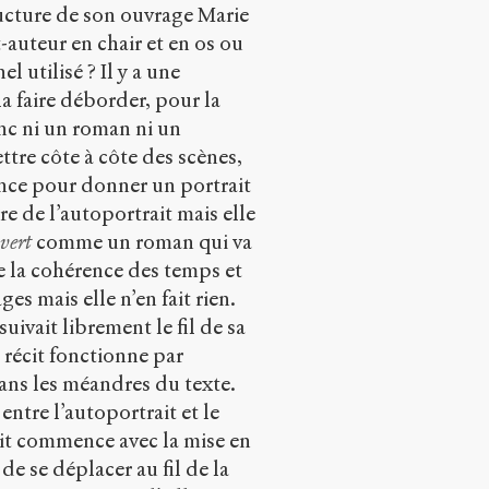
tructure de son ouvrage Marie
-auteur en chair et en os ou
 utilisé ? Il y a une
la faire déborder, pour la
onc ni un roman ni un
ettre côte à côte des scènes,
rence pour donner un portrait
e de l’autoportrait mais elle
 vert
comme un roman qui va
ire la cohérence des temps et
es mais elle n’en fait rien.
suivait librement le fil de sa
récit fonctionne par
dans les méandres du texte.
ntre l’autoportrait et le
cit commence avec la mise en
de se déplacer au fil de la