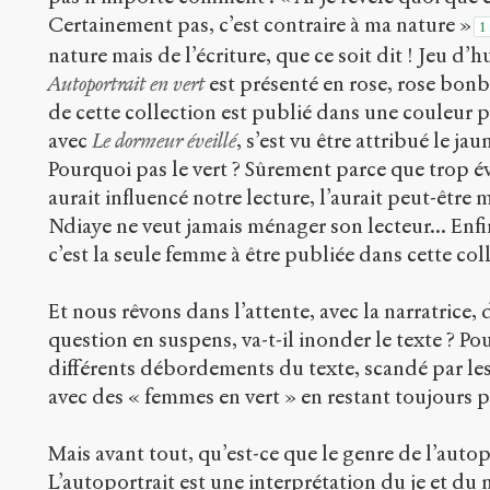
Certainement pas, c’est contraire à ma nature »
1
nature mais de l’écriture, que ce soit dit ! Jeu d
Autoportrait en vert
est présenté en rose, rose bo
de cette collection est publié dans une couleur par
avec
Le dormeur éveillé
, s’est vu être attribué le ja
Pourquoi pas le vert ? Sûrement parce que trop év
aurait influencé notre lecture, l’aurait peut-être 
Ndiaye ne veut jamais ménager son lecteur... Enfi
c’est la seule femme à être publiée dans cette colle
Et nous rêvons dans l’attente, avec la narratrice,
question en suspens, va-t-il inonder le texte ? Pou
différents débordements du texte, scandé par les
avec des « femmes en vert » en restant toujours 
Mais avant tout, qu’est-ce que le genre de l’autopo
L’autoportrait est une interprétation du je et d