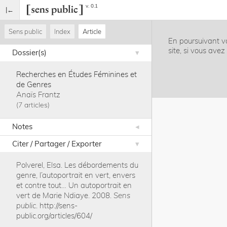
v. 0.1
Sens public
Index
Article
En poursuivant vo
site, si vous ave
Dossier(s)
Recherches en Études Féminines et
de Genres
Anaïs Frantz
7 articles
Notes
Citer / Partager / Exporter
Polverel, Elsa
.
Les débordements du
genre, l’autoportrait en vert, envers
et contre tout… Un autoportrait en
vert de Marie Ndiaye
.
2008
.
Sens
public
.
http://sens-
public.org/articles/604/