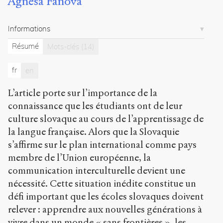
Agnesa Fanová
Sperkova
18
Informations
articles
Résumé
Mots-clés
(14)
Notes
Citer /
fr
en
Partager
/
L’article porte sur l’importance de la
Exporter
connaissance que les étudiants ont de leur
culture slovaque au cours de l’apprentissage de
Fanová,
Agnesa
.
la langue française. Alors que la Slovaquie
Bien
s’affirme sur le plan international comme pays
connaître
membre de l’Union européenne, la
sa
culture
communication interculturelle devient une
maternelle,
nécessité. Cette situation inédite constitue un
un
défi important que les écoles slovaques doivent
enjeu
de
relever : apprendre aux nouvelles générations à
la
vivre dans un monde « sans frontières », les