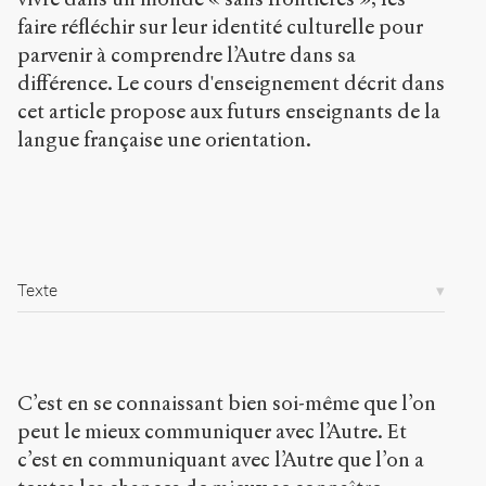
compétence
faire réfléchir sur leur identité culturelle pour
interculturelle
.
parvenir à comprendre l’Autre dans sa
2009
.
Sens
différence. Le cours d'enseignement décrit dans
public
.
cet article propose aux futurs enseignants de la
h
langue française une orientation.
t
t
p
:
/
/
s
Texte
e
n
s
-
p
C’est en se connaissant bien soi-même que l’on
u
b
peut le mieux communiquer avec l’Autre. Et
l
c’est en communiquant avec l’Autre que l’on a
i