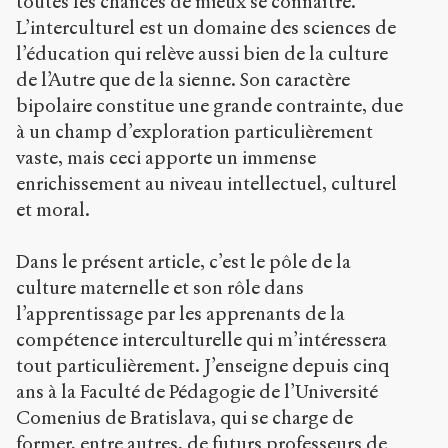
toutes les chances de mieux se connaître.
c
.
L’interculturel est un domaine des sciences de
o
l’éducation qui relève aussi bien de la culture
r
de l’Autre que de la sienne. Son caractère
g
/
bipolaire constitue une grande contrainte, due
a
à un champ d’exploration particulièrement
r
vaste, mais ceci apporte un immense
t
enrichissement au niveau intellectuel, culturel
i
c
et moral.
l
e
Dans le présent article, c’est le pôle de la
s
/
culture maternelle et son rôle dans
6
l’apprentissage par les apprenants de la
5
compétence interculturelle qui m’intéressera
1
/
tout particulièrement. J’enseigne depuis cinq
ans à la Faculté de Pédagogie de l’Université
Copier la
Comenius de Bratislava, qui se charge de
référence
Chicago
former, entre autres, de futurs professeurs de