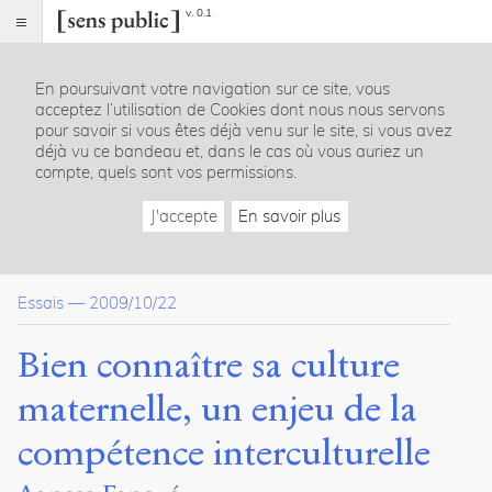
v. 0.1
Sens
public
En poursuivant votre navigation sur ce site, vous
Index
acceptez l’utilisation de Cookies dont nous nous servons
Article
pour savoir si vous êtes déjà venu sur le site, si vous avez
déjà vu ce bandeau et, dans le cas où vous auriez un
Table
compte, quels sont vos permissions.
des
matières
J'accepte
En savoir plus
Les objectifs de mon cours
Les contenus et la méthodologie
Les résultats attendus
Essais
—
2009/10/22
Conclusion
Bien connaître sa culture
Dossier(s)
maternelle, un enjeu de la
Enseigner l'Europe / Teaching
Europe
compétence interculturelle
Katarina
Chovancova
Paulina