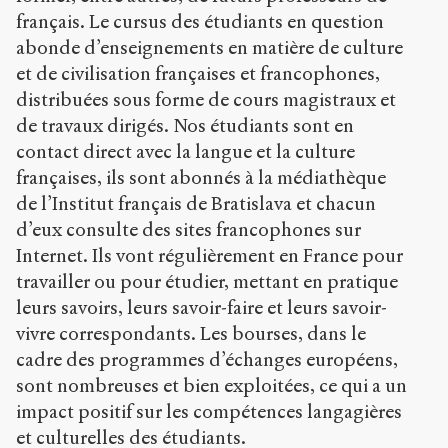
français. Le cursus des étudiants en question
Copier la
référence
abonde d’enseignements en matière de culture
Bibtex
et de civilisation françaises et francophones,
distribuées sous forme de cours magistraux et
Creative
de travaux dirigés. Nos étudiants sont en
Commons
contact direct avec la langue et la culture
Attribution-
françaises, ils sont abonnés à la médiathèque
NonCommercial-
ShareAlike 4.0
de l’Institut français de Bratislava et chacun
International
d’eux consulte des sites francophones sur
(CC BY-NC-SA
Internet. Ils vont régulièrement en France pour
4.0) Sens-Public,
travailler ou pour étudier, mettant en pratique
2009
leurs savoirs, leurs savoir-faire et leurs savoir-
Accéder
vivre correspondants. Les bourses, dans le
à la
version
cadre des programmes d’échanges européens,
PDF
sont nombreuses et bien exploitées, ce qui a un
impact positif sur les compétences langagières
et culturelles des étudiants.