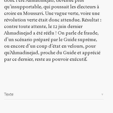
donc l’ère Ahmadinejad, devenue plus
Copier la
référence
qu’insupportable, qui poussait les électeurs à
Chicago
croire en Moussavi. Une vague verte, voire une
Copier la
révolution verte était donc attendue. Résultat :
référence
Bibtex
contre toute attente, le 12 juin dernier
Ahmadinejad a été réélu ! On parle de fraude,
d’un scénario préparé par le Guide suprême,
Creative
ou encore d’un coup d’état en velours, pour
Commons
qu’Ahmadinejad, proche du Guide et apprécié
Attribution-
NonCommercial-
par ce dernier, reste au pouvoir exécutif.
ShareAlike 4.0
International
(CC BY-NC-SA
4.0) Sens-Public,
2009
Texte
Accéder
à la
version
PDF