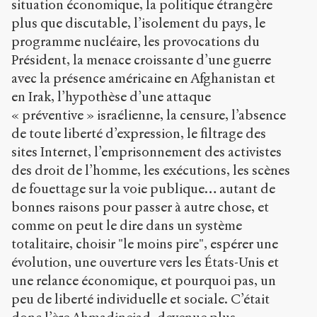
situation économique, la politique étrangère
l
i
plus que discutable, l’isolement du pays, le
c
programme nucléaire, les provocations du
.
Président, la menace croissante d’une guerre
o
avec la présence américaine en Afghanistan et
r
g
en Irak, l’hypothèse d’une attaque
/
« préventive » israélienne, la censure, l’absence
a
de toute liberté d’expression, le filtrage des
r
t
sites Internet, l’emprisonnement des activistes
i
des droit de l’homme, les exécutions, les scènes
c
de fouettage sur la voie publique… autant de
l
e
bonnes raisons pour passer à autre chose, et
s
comme on peut le dire dans un système
/
totalitaire, choisir "le moins pire", espérer une
6
évolution, une ouverture vers les États-Unis et
9
4
une relance économique, et pourquoi pas, un
/
peu de liberté individuelle et sociale. C’était