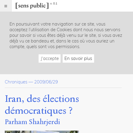
v. 0.1
Sens
public
En poursuivant votre navigation sur ce site, vous
Index
acceptez l’utilisation de Cookies dont nous nous servons
Article
pour savoir si vous êtes déjà venu sur le site, si vous avez
déjà vu ce bandeau et, dans le cas où vous auriez un
Dossier(s)
compte, quels sont vos permissions.
Chroniques iraniennes
J'accepte
En savoir plus
Parham
Shahrjerdi
6
articles
Chroniques
—
2009/06/29
Citer /
Iran, des élections
Partager
/
démocratiques ?
Exporter
Parham Shahrjerdi
Shahrjerdi,
Parham
.
Iran,