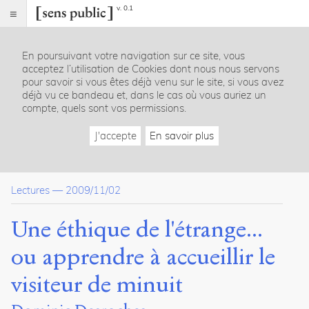
v. 0.1
Sens
public
En poursuivant votre navigation sur ce site, vous
Index
acceptez l’utilisation de Cookies dont nous nous servons
Article
pour savoir si vous êtes déjà venu sur le site, si vous avez
déjà vu ce bandeau et, dans le cas où vous auriez un
Table
compte, quels sont vos permissions.
des
matières
J'accepte
En savoir plus
Tout ne dépend pas de nous - Sur la force des événements et 
L’hospitalité et son modèle dans la réception
Déconstruction du sujet moderne et « apparition » de l’autre
Lectures
—
2009/11/02
La présence éthique des fantômes, le tiers et la moralité
Xénologie, pluralité des temporalités humaines et conflits
Du pluralisme libéral aux limites de l’État-providence
Une éthique de l'étrange...
ou apprendre à accueillir le
Citer /
Partager
visiteur de minuit
/
Exporter