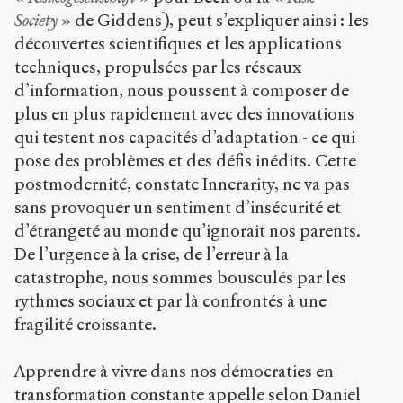
ShareAlike 4.0
Society
» de Giddens), peut s’expliquer ainsi : les
International
(CC BY-NC-SA
découvertes scientifiques et les applications
4.0) Sens-Public,
techniques, propulsées par les réseaux
2009
d’information, nous poussent à composer de
plus en plus rapidement avec des innovations
Accéder
à la
qui testent nos capacités d’adaptation - ce qui
version
PDF
pose des problèmes et des défis inédits. Cette
postmodernité, constate Innerarity, ne va pas
sans provoquer un sentiment d’insécurité et
d’étrangeté au monde qu’ignorait nos parents.
De l’urgence à la crise, de l’erreur à la
catastrophe, nous sommes bousculés par les
rythmes sociaux et par là confrontés à une
fragilité croissante.
Apprendre à vivre dans nos démocraties en
transformation constante appelle selon Daniel