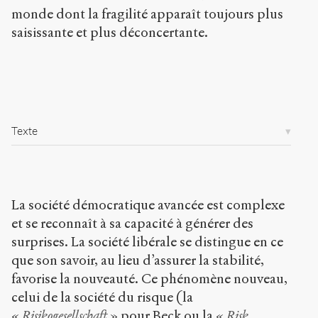
c
monde dont la fragilité apparaît toujours plus
l
e
saisissante et plus déconcertante.
s
/
7
1
1
/
Texte
Copier la
référence
Chicago
Copier la
La société démocratique avancée est complexe
référence
Bibtex
et se reconnaît à sa capacité à générer des
surprises. La société libérale se distingue en ce
que son savoir, au lieu d’assurer la stabilité,
Creative
Commons
favorise la nouveauté. Ce phénomène nouveau,
Attribution-
celui de la société du risque (la
NonCommercial-
«
Risikogesellschaft
» pour Beck ou la «
Risk