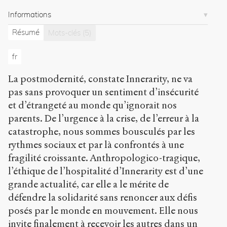
/
Informations
/
s
Résumé
Mots-clés
(5)
e
n
s
fr
-
p
La postmodernité, constate Innerarity, ne va
u
pas sans provoquer un sentiment d’insécurité
b
et d’étrangeté au monde qu’ignorait nos
l
i
parents. De l’urgence à la crise, de l’erreur à la
c
catastrophe, nous sommes bousculés par les
.
rythmes sociaux et par là confrontés à une
o
fragilité croissante. Anthropologico-tragique,
r
g
l’éthique de l’hospitalité d’Innerarity est d’une
/
grande actualité, car elle a le mérite de
a
défendre la solidarité sans renoncer aux défis
r
t
posés par le monde en mouvement. Elle nous
i
invite finalement à recevoir les autres dans un