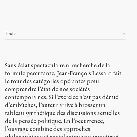
9
/
Copier la
référence
Texte
Chicago
Copier la
référence
Bibtex
Sans éclat spectaculaire ni recherche de la
formule percutante, Jean-François Lessard fait
Creative
Commons
le tour des catégories opérantes pour
Attribution-
comprendre l’état de nos sociétés
NonCommercial-
contemporaines. Si l’exercice n’est pas dénué
ShareAlike 4.0
d’embûches, l’auteur arrive à brosser un
International
(CC BY-NC-SA
tableau synthétique des discussions actuelles
4.0) Sens-Public,
de la pensée politique. En l’occurrence,
2011
l’ouvrage combine des approches
philosophique et sociologique pour mettre à
Accéder