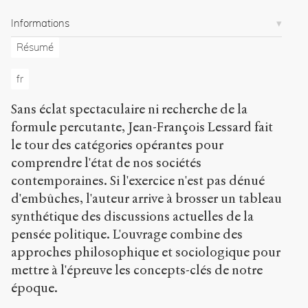
-
p
Informations
u
b
Résumé
l
i
fr
c
.
Sans éclat spectaculaire ni recherche de la
o
formule percutante, Jean-François Lessard fait
r
g
le tour des catégories opérantes pour
/
comprendre l'état de nos sociétés
a
contemporaines. Si l'exercice n'est pas dénué
r
t
d'embûches, l'auteur arrive à brosser un tableau
i
synthétique des discussions actuelles de la
c
pensée politique. L'ouvrage combine des
l
e
approches philosophique et sociologique pour
s
mettre à l'épreuve les concepts-clés de notre
/
époque.
8
1