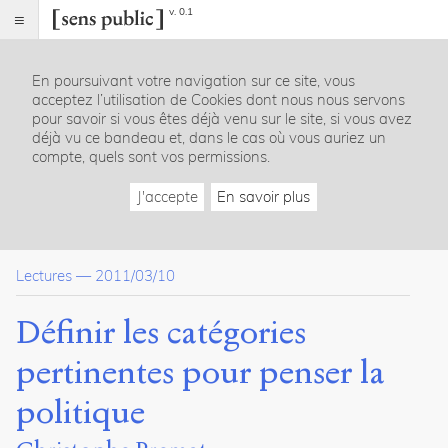
v. 0.1
Sens
public
En poursuivant votre navigation sur ce site, vous
Index
acceptez l’utilisation de Cookies dont nous nous servons
Article
pour savoir si vous êtes déjà venu sur le site, si vous avez
déjà vu ce bandeau et, dans le cas où vous auriez un
Table
compte, quels sont vos permissions.
des
matières
J'accepte
En savoir plus
Le débat sur la représentation politique
L’idée de nation
Lectures
—
2011/03/10
Notes
Citer /
Définir les catégories
Partager
/
pertinentes pour penser la
Exporter
politique
Premat,
Christophe
.