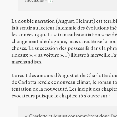
méchants »
.
1
La double narration (August, Helmut) est terribl
fait sentir au lecteur l’alchimie des évolutions in
les années 1990. La « transsubstantiation » ne d
changement idéologique, mais caractérise la nouv
choses. La succession des possessifs dans la phr
rideaux », « sa voiture »…) illustre à merveille l
marchandises.
Le récit des amours d’August et de Charlotte dou
de Carlotta révèle ce nouveau climat, le roman tou
tentation de la nouveauté. Les incipit des chapit
évocateurs puisque le chapitre 16 s’ouvre sur :
« Charlotte et August consommèrent donc l’adul