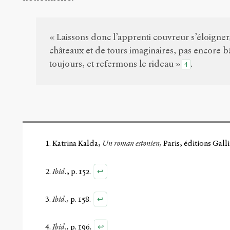
« Laissons donc l’apprenti couvreur s’éloigner
châteaux et de tours imaginaires, pas encore bâ
toujours, et refermons le rideau »
.
4
Katrina Kalda,
Un roman estonien,
Paris, éditions Gall
↩
Ibid.
, p. 152.
↩
Ibid.,
p. 158.
↩
Ibid.,
p. 196.