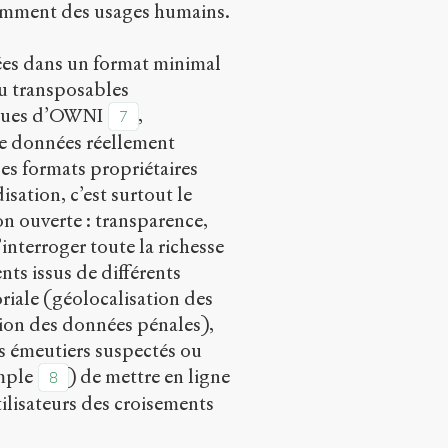
amment des usages humains.
ées dans un format minimal
ou transposables
ègues d’OWNI
,
7
de données réellement
es formats propriétaires
sation, c’est surtout le
n ouverte : transparence,
interroger toute la richesse
nts issus de différents
oriale (géolocalisation des
ion des données pénales),
es émeutiers suspectés ou
mple
) de mettre en ligne
8
ilisateurs des croisements