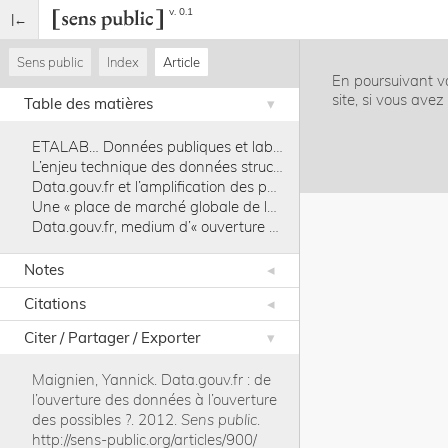
v. 0.1
Sens public
Index
Article
En poursuivant vo
site, si vous ave
Table des matières
ETALAB… Données publiques et laboratoire d’État…
L’enjeu technique des données structurées au Web sémantique
Data.gouv.fr et l’amplification des possibilités éditoriales
Une « place de marché globale de la donnée »
Data.gouv.fr, medium d’« ouverture » politique ?
Notes
Citations
Citer / Partager / Exporter
Maignien, Yannick
.
Data.gouv.fr : de
l’ouverture des données à l’ouverture
des possibles ?
.
2012
.
Sens public
.
http://sens-public.org/articles/900/