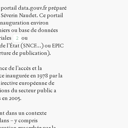
portail data.gouv.fr préparé
 Séverin Naudet. Ce portail
inauguration environ
ichiers ou base de données
riales
ou
2
 de l’État (SNCF…) ou EPIC
rture de publication).
ce de l’accès et la
ce inaugurée en 1978 par la
 directive européenne de
tions du secteur public a
s en 2005.
ent dans un contexte
lans – y compris
vation exacerbée par la