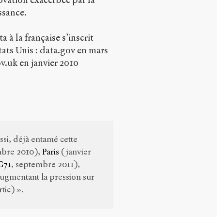
ssance.
 à la française s’inscrit
tats Unis : data.gov en mars
.uk en janvier 2010
ussi, déjà entamé cette
mbre 2010),
Paris
(janvier
G71
, septembre 2011),
ugmentant la pression sur
tic) ».