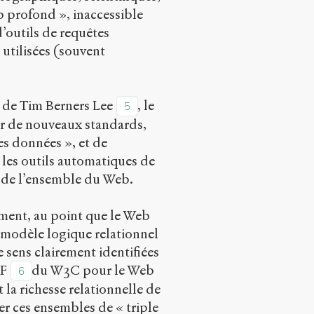
b profond », inaccessible
’outils de requêtes
 utilisées (souvent
 de Tim Berners Lee
, le
5
r de nouveaux standards,
es données », et de
 les outils automatiques de
le de l’ensemble du Web.
ement, au point que le Web
modèle logique relationnel
e sens clairement identifiées
DF
du W3C pour le Web
6
la richesse relationnelle de
r ces ensembles de « triple