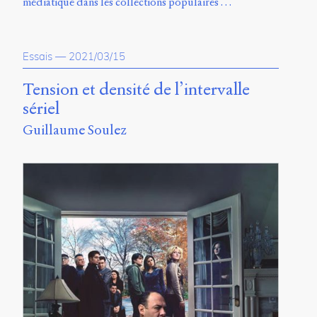
médiatique dans les collections populaires …
Essais
—
2021/03/15
Tension et densité de l’intervalle
sériel
Guillaume Soulez