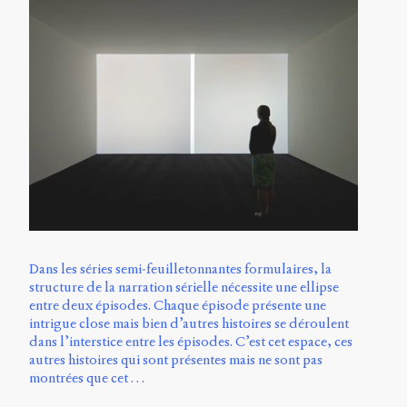
Dans les séries semi-feuilletonnantes formulaires, la
structure de la narration sérielle nécessite une ellipse
entre deux épisodes. Chaque épisode présente une
intrigue close mais bien d’autres histoires se déroulent
dans l’interstice entre les épisodes. C’est cet espace, ces
autres histoires qui sont présentes mais ne sont pas
montrées que cet …