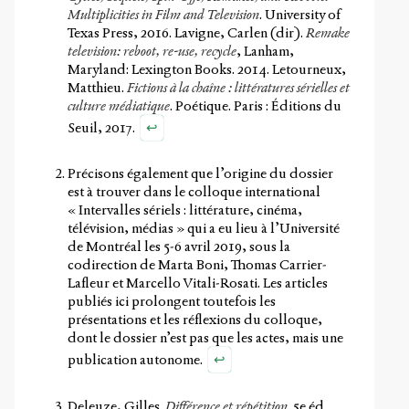
Multiplicities in Film and Television
. University of
Texas Press, 2016. Lavigne, Carlen (dir).
Remake
television: reboot, re-use, recycle
, Lanham,
Maryland: Lexington Books. 2014. Letourneux,
Matthieu.
Fictions à la chaîne : littératures sérielles et
culture médiatique
. Poétique. Paris : Éditions du
↩
Seuil, 2017.
Précisons également que l’origine du dossier
est à trouver dans le colloque international
« Intervalles sériels : littérature, cinéma,
télévision, médias » qui a eu lieu à l’Université
de Montréal les 5-6 avril 2019, sous la
codirection de Marta Boni, Thomas Carrier-
Lafleur et Marcello Vitali-Rosati. Les articles
publiés ici prolongent toutefois les
présentations et les réflexions du colloque,
dont le dossier n’est pas que les actes, mais une
↩
publication autonome.
Deleuze, Gilles.
Différence et répétition
. 5
e
éd.