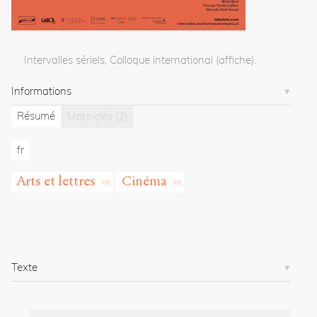
o
r
g
/
Intervalles sériels, Colloque international (affiche).
d
o
Informations
s
s
Résumé
Mots-clés
(2)
i
e
fr
r
s
Arts et lettres
Cinéma
/
1
5
6
1
/
Texte
Copier la
référence
Chicago