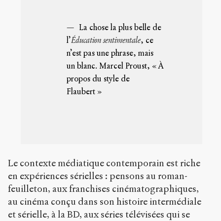
Copier la
référence
Bibtex
La chose la plus belle de
l’
Éducation sentimentale
, ce
n’est pas une phrase, mais
Creative
un blanc. Marcel Proust, « À
Commons
Attribution-
propos du style de
NonCommercial-
Flaubert »
ShareAlike 4.0
International
(CC BY-NC-SA
4.0)
Accéder
à la
Le contexte médiatique contemporain est riche
version
PDF
en expériences sérielles : pensons au roman-
feuilleton, aux franchises cinématographiques,
au cinéma conçu dans son histoire intermédiale
et sérielle, à la BD, aux séries télévisées qui se