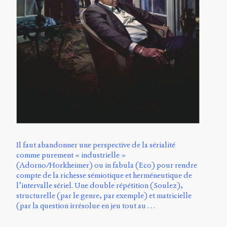
Il faut abandonner une perspective de la sérialité
comme purement « industrielle »
(Adorno/Horkheimer) ou in fabula (Eco) pour rendre
compte de la richesse sémiotique et herméneutique de
l’intervalle sériel. Une double répétition (Soulez),
structurelle (par le genre, par exemple) et matricielle
(par la question irrésolue en jeu tout au …