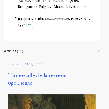
YouTube
, édité par Paul Grainge, 59‑69.
↩
Basingstoke : Palgrave Macmillan, 2011.
Jacques Derrida,
La dissémination
, Paris, Seuil,
↩
1972
Articles
(15)
Essais
—
2021/03/15
L’intervalle de la terreur
Ugo Dionne