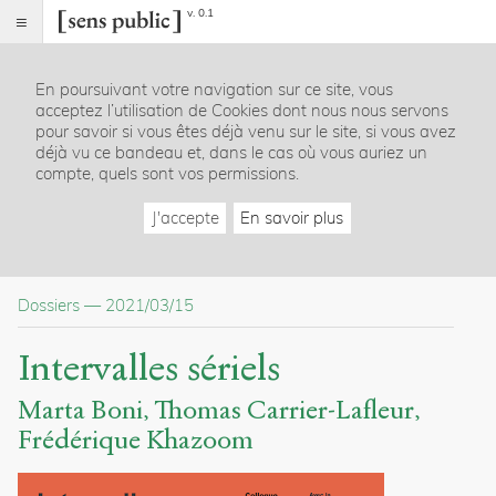
v. 0.1
Sens
public
En poursuivant votre navigation sur ce site, vous
Index
acceptez l’utilisation de Cookies dont nous nous servons
Dossier
pour savoir si vous êtes déjà venu sur le site, si vous avez
déjà vu ce bandeau et, dans le cas où vous auriez un
Notes
compte, quels sont vos permissions.
Citer /
Partager
J'accepte
En savoir plus
/
Exporter
Boni,
Dossiers
—
2021/03/15
Marta
.
Carrier-
Intervalles sériels
Lafleur,
Thomas
.
Marta Boni
Thomas Carrier-Lafleur
Khazoom,
Frédérique Khazoom
Frédérique
.
Intervalles
sériels,