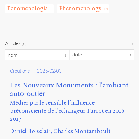
propos
Fenomenologia
Phenomenology
du
site
Archipel
En
Articles
(8)
ligne
date
nom
Mastodon
Creations
—
2025/02/03
Université
de
Les Nouveaux Monuments : l’ambiant
Sherbrooke
autoroutier
Campus
de
Médier par le sensible l’influence
Longueuil
préconsciente de l’échangeur Turcot en 2016-
Local
2017
B1-
12723
Daniel Boisclair
Charles Montambault
150
Pl.