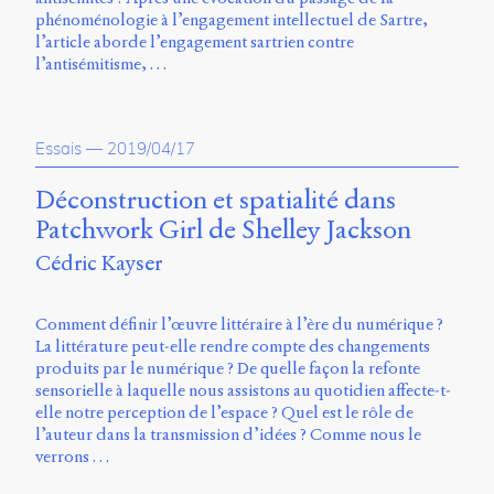
Storm
phénoménologie à l’engagement intellectuel de Sartre,
Type
l’article aborde l’engagement sartrien contre
Foundry
l’antisémitisme, …
et
Muli
de
Vernon
Essais
—
2019/04/17
Adams.
Déconstruction et spatialité dans
Ce
Patchwork Girl de Shelley Jackson
site
a
Cédric Kayser
été
conçu
par
Comment définir l’œuvre littéraire à l’ère du numérique ?
Julie
La littérature peut-elle rendre compte des changements
Blanc,
produits par le numérique ? De quelle façon la refonte
Maxime
sensorielle à laquelle nous assistons au quotidien affecte-t-
Bouton,
elle notre perception de l’espace ? Quel est le rôle de
Jérémy
l’auteur dans la transmission d’idées ? Comme nous le
De
verrons …
Barros,