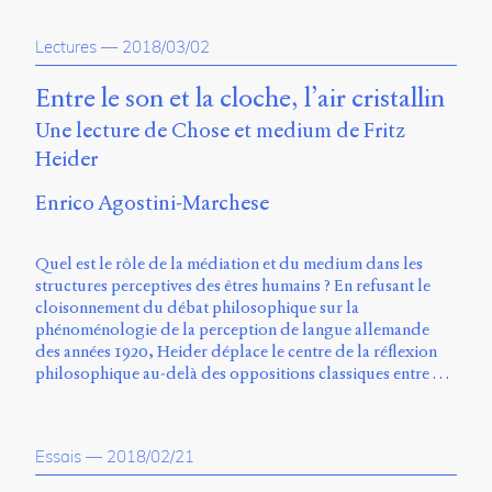
Émile
Greis,
Timothée
Lectures
—
2018/03/02
Guicherd,
Servanne
Entre le son et la cloche, l’air cristallin
Monjour,
Une lecture de Chose et medium de Fritz
Nicolas
Sauret
Heider
et
Marcello
Enrico Agostini-Marchese
Vitali-
Rosati,
Quel est le rôle de la médiation et du medium dans les
de
structures perceptives des êtres humains ? En refusant le
2018
cloisonnement du débat philosophique sur la
à
phénoménologie de la perception de langue allemande
2020.
des années 1920, Heider déplace le centre de la réflexion
philosophique au-delà des oppositions classiques entre …
Essais
—
2018/02/21