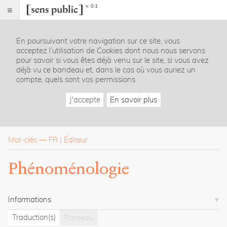
v. 0.1
Sens
public
En poursuivant votre navigation sur ce site, vous
Index
acceptez l’utilisation de Cookies dont nous nous servons
Rubriques
pour savoir si vous êtes déjà venu sur le site, si vous avez
déjà vu ce bandeau et, dans le cas où vous auriez un
compte, quels sont vos permissions.
Essais
Chroniques
J'accepte
En savoir plus
Entretiens
Lectures
Créations
Dossiers
Mot-clés
—
FR
Éditeur
La
Phénoménologie
revue
Accueil
Présentation
Informations
Publier
Contact
Traduction(s)
Rameau
À