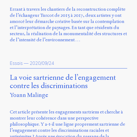
Charles-
Errant à travers les chantiers de la reconstruction complète
Le
de l’échangeur Turcot de 2015 à 2017, deux artistes y ont
Moyne
amorcé leur démarche créative basée sur la contemplation
Longueuil
et l’interprétation de paysages. En tant que résidents du
(QC)
secteur, la réalisation de la monumentalité des structures et
J4K
de l’intensité de l’environnement …
0B7
Canada
ISSN
Essais
—
2020/09/24
2104-
3272
La voie sartrienne de l’engagement
Sens
contre les discriminations
public
v.
Yoann Malinge
0.1
(2020/03)
Cet article présente les engagements sartriens et cherche à
Typographies
montrer leur cohérence dans une perspective
:
philosophique. Y a-t-il une ligne proprement sartrienne de
Jannon
l’engagement contre les discriminations raciales et
de
antisémites ? Après une évocation du passage de la