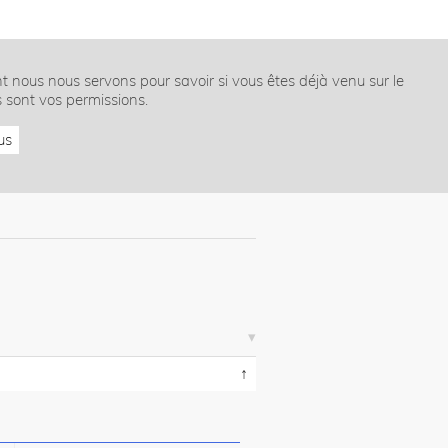
nt nous nous servons pour savoir si vous êtes déjà venu sur le
s sont vos permissions.
us