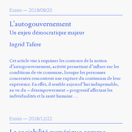
propos
Essais
—
2019/08/20
du
site
Archipel
L’autogouvernement
Un enjeu démocratique majeur
En
ligne
Ingrid Tafere
Mastodon
Cet article vise à esquisser les contours de la notion
d’autogouvernement, activité permettant d’influer sur les
Université
conditions de vie commune, lorsque les personnes
de
concernées rencontrent une rupture du continuum de leur
Sherbrooke
expérience. En effet, il semble aujourd’hui indispensable,
Campus
au vu du « désempowerment » progressif affectant les
de
individualités et la santé humaine …
Longueuil
Local
B1-
12723
Essais
—
2016/12/22
150
Pl.