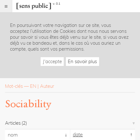
v. 0.1
Sens
public
En poursuivant votre navigation sur ce site, vous
Index
acceptez l’utilisation de Cookies dont nous nous servons
Rubriques
pour savoir si vous êtes déjà venu sur le site, si vous avez
déjà vu ce bandeau et, dans le cas où vous auriez un
compte, quels sont vos permissions.
Essais
Chroniques
J'accepte
En savoir plus
Entretiens
Lectures
Créations
Dossiers
Mot-clés
—
EN
Auteur
La
Sociability
revue
Accueil
Présentation
Articles
(2)
Publier
Contact
date
nom
À