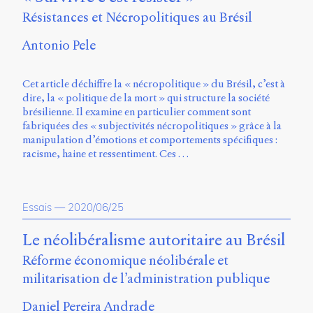
Charles-
Résistances et Nécropolitiques au Brésil
Le
Moyne
Antonio Pele
Longueuil
(QC)
J4K
Cet article déchiffre la « nécropolitique » du Brésil, c’est à
0B7
dire, la « politique de la mort » qui structure la société
Canada
brésilienne. Il examine en particulier comment sont
fabriquées des « subjectivités nécropolitiques » grâce à la
ISSN
manipulation d’émotions et comportements spécifiques :
2104-
racisme, haine et ressentiment. Ces …
3272
Sens
public
Essais
—
2020/06/25
v.
0.1
Le néolibéralisme autoritaire au Brésil
(2020/03)
Réforme économique néolibérale et
Typographies
militarisation de l’administration publique
:
Jannon
Daniel Pereira Andrade
de