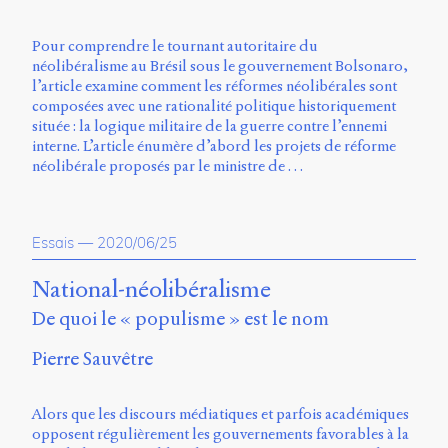
Storm
Type
Pour comprendre le tournant autoritaire du
Foundry
néolibéralisme au Brésil sous le gouvernement Bolsonaro,
et
l’article examine comment les réformes néolibérales sont
Muli
composées avec une rationalité politique historiquement
de
située : la logique militaire de la guerre contre l’ennemi
Vernon
interne. L’article énumère d’abord les projets de réforme
Adams.
néolibérale proposés par le ministre de …
Ce
site
a
Essais
—
2020/06/25
été
conçu
National-néolibéralisme
par
Julie
De quoi le « populisme » est le nom
Blanc,
Maxime
Pierre Sauvêtre
Bouton,
Jérémy
De
Alors que les discours médiatiques et parfois académiques
Barros,
opposent régulièrement les gouvernements favorables à la