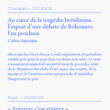
propos
Chroniques
—
2021/04/15
du
site
Archipel
Au cœur de la tragédie brésilienne,
l’espoir d’une défaite de Bolsonaro
En
l'an prochain
ligne
Celso Amorim
Mastodon
Alors que les décès dus au Covid augmentent, le président
semble précipiter le pays dans un abîme sans issue. Le vaste
Université
remaniement ministériel auquel il vient de procéder, suivi
de
de la démission des chefs d’état-major des armées, de la
Sherbrooke
marine et de l’aviation ouvre une période d’instabilité
Campus
dangereuse au pire …
de
Longueuil
Local
B1-
Essais
—
2020/07/06
12723
150
« Survivre c’est résister »
Pl.