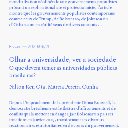
Émile
mondialisation néolibérale aux gouvernements populistes
Greis,
prônant un repli nationaliste et protectionniste, l’article
Timothée
montre que les gouvernements populistes contemporains
Guicherd,
comme ceux de Trump, de Bolsonaro, de Johnson ou
Servanne
d’Orban sont en réalité issus de divers courants …
Monjour,
Nicolas
Sauret
et
Essais
—
2020/06/25
Marcello
Vitali-
Olhar a universidade, ver a sociedade
Rosati,
O que devem temer as universidades públicas
de
2018
brasileiras?
à
2020.
Nilton Ken Ota
Márcia Pereira Cunha
Depuis l’impeachment de la présidente Dilma Rousseff, la
démocratie brésilienne est le théâtre d’affrontements et de
conflits qui la mettent en danger. Jair Bolsonaro a pris ses
fonctions en janvier 2019, transformant ses discours
réactionnaires et autoritaires en discours du gouvernement.