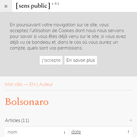
v. 0.1
Sens
public
En poursuivant votre navigation sur ce site, vous
Index
acceptez l’utilisation de Cookies dont nous nous servons
Rubriques
pour savoir si vous êtes déjà venu sur le site, si vous avez
déjà vu ce bandeau et, dans le cas où vous auriez un
compte, quels sont vos permissions.
Essais
Chroniques
J'accepte
En savoir plus
Entretiens
Lectures
Créations
Dossiers
Mot-clés
—
EN
Auteur
La
Bolsonaro
revue
Accueil
Présentation
Articles
(11)
Publier
Contact
date
nom
À