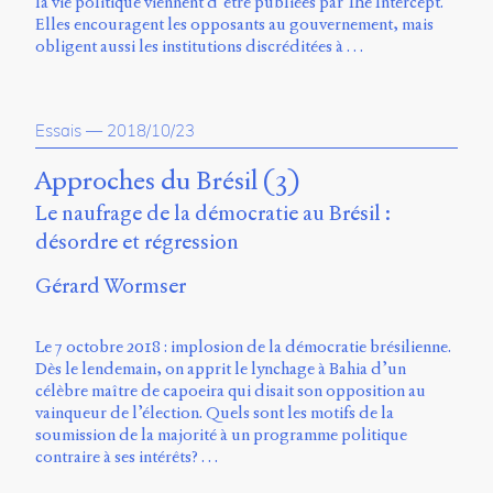
Émile
la vie politique viennent d’être publiées par The Intercept.
Greis,
Elles encouragent les opposants au gouvernement, mais
Timothée
obligent aussi les institutions discréditées à …
Guicherd,
Servanne
Monjour,
Essais
—
2018/10/23
Nicolas
Sauret
Approches du Brésil (3)
et
Marcello
Le naufrage de la démocratie au Brésil :
Vitali-
désordre et régression
Rosati,
de
Gérard Wormser
2018
à
2020.
Le 7 octobre 2018 : implosion de la démocratie brésilienne.
Dès le lendemain, on apprit le lynchage à Bahia d’un
célèbre maître de capoeira qui disait son opposition au
vainqueur de l’élection. Quels sont les motifs de la
soumission de la majorité à un programme politique
contraire à ses intérêts? …