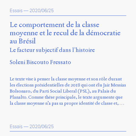
propos
Essais
—
2020/06/25
du
site
Archipel
Le comportement de la classe
moyenne et le recul de la démocratie
En
au Brésil
ligne
Le facteur subjectif dans l’histoire
Mastodon
Soleni Biscouto Fressato
Université
Le texte vise à penser la classe moyenne et son rôle durant
de
les élections présidentielles de 2018 qui ont élu Jair Messias
Sherbrooke
Bolsonaro, du Parti Social Liberal (PSL), au Palais du
Campus
Planalto. Comme thèse principale, le texte argumente que
de
la classe moyenne n’a pas sa propre identité de classe et, …
Longueuil
Local
B1-
12723
Essais
—
2020/06/25
150
Pl.