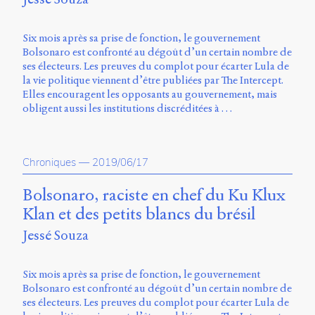
Storm
Type
Foundry
Six mois après sa prise de fonction, le gouvernement
et
Bolsonaro est confronté au dégoût d’un certain nombre de
Muli
ses électeurs. Les preuves du complot pour écarter Lula de
de
la vie politique viennent d’être publiées par The Intercept.
Vernon
Elles encouragent les opposants au gouvernement, mais
Adams.
obligent aussi les institutions discréditées à …
Ce
site
a
Chroniques
—
2019/06/17
été
conçu
Bolsonaro, raciste en chef du Ku Klux
par
Klan et des petits blancs du brésil
Julie
Blanc,
Jessé Souza
Maxime
Bouton,
Jérémy
Six mois après sa prise de fonction, le gouvernement
De
Bolsonaro est confronté au dégoût d’un certain nombre de
Barros,
ses électeurs. Les preuves du complot pour écarter Lula de