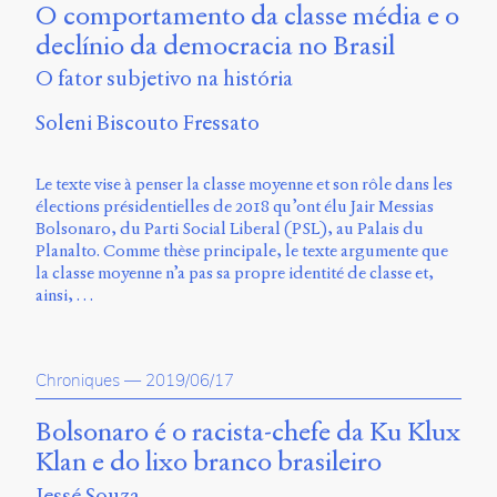
O comportamento da classe média e o
Charles-
Le
declínio da democracia no Brasil
Moyne
O fator subjetivo na história
Longueuil
(QC)
Soleni Biscouto Fressato
J4K
0B7
Canada
Le texte vise à penser la classe moyenne et son rôle dans les
élections présidentielles de 2018 qu’ont élu Jair Messias
ISSN
Bolsonaro, du Parti Social Liberal (PSL), au Palais du
2104-
Planalto. Comme thèse principale, le texte argumente que
3272
la classe moyenne n’a pas sa propre identité de classe et,
Sens
ainsi, …
public
v.
0.1
Chroniques
—
2019/06/17
(2020/03)
Typographies
Bolsonaro é o racista-chefe da Ku Klux
:
Klan e do lixo branco brasileiro
Jannon
de
Jessé Souza