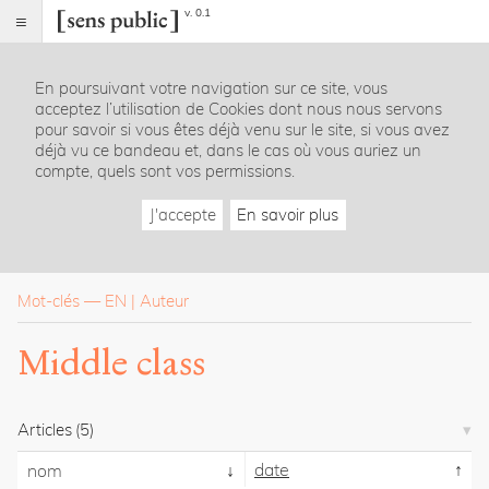
v. 0.1
Sens
public
En poursuivant votre navigation sur ce site, vous
Index
acceptez l’utilisation de Cookies dont nous nous servons
Rubriques
pour savoir si vous êtes déjà venu sur le site, si vous avez
déjà vu ce bandeau et, dans le cas où vous auriez un
compte, quels sont vos permissions.
Essais
Chroniques
J'accepte
En savoir plus
Entretiens
Lectures
Créations
Dossiers
Mot-clés
—
EN
Auteur
La
Middle class
revue
Accueil
Présentation
Articles
(5)
Publier
Contact
date
nom
À