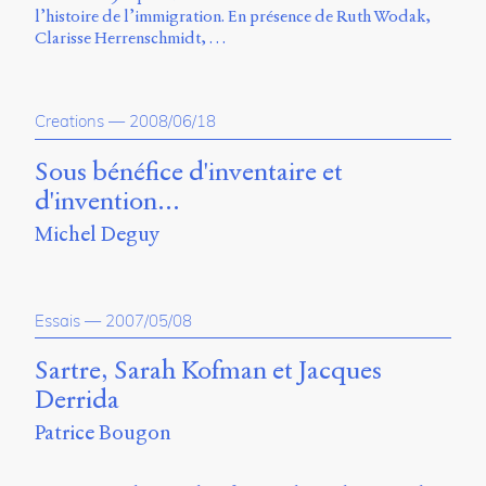
Storm
l’histoire de l’immigration. En présence de Ruth Wodak,
Type
Clarisse Herrenschmidt, …
Foundry
et
Muli
Creations
—
2008/06/18
de
Vernon
Sous bénéfice d'inventaire et
Adams.
d'invention...
Ce
site
Michel Deguy
a
été
conçu
par
Essais
—
2007/05/08
Julie
Blanc,
Sartre, Sarah Kofman et Jacques
Maxime
Derrida
Bouton,
Jérémy
Patrice Bougon
De
Barros,