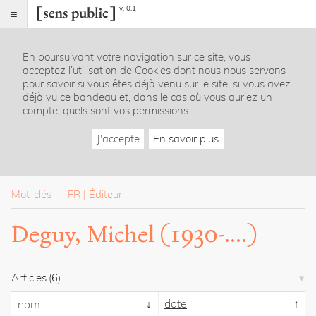
v. 0.1
Sens
public
En poursuivant votre navigation sur ce site, vous
Index
acceptez l’utilisation de Cookies dont nous nous servons
Rubriques
pour savoir si vous êtes déjà venu sur le site, si vous avez
déjà vu ce bandeau et, dans le cas où vous auriez un
compte, quels sont vos permissions.
Essais
Chroniques
J'accepte
En savoir plus
Entretiens
Lectures
Créations
Dossiers
Mot-clés
—
FR
Éditeur
La
Deguy, Michel (1930-....)
revue
Accueil
Présentation
Articles
(6)
Publier
Contact
date
nom
À