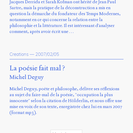
Émile
Jacques Derrida et Sarah Kofman ont hérité de Jean Paul
Greis,
Sartre, mais la pratique de la déconstruction a mis en
Timothée
question la démarche du fondateur des Temps Modernes,
Guicherd,
notamment en ce qui concerne la relation entre la
Servanne
philosophie et la littérature. Il est intéressant d'analyser
Monjour,
comment, après avoir écrit une …
Nicolas
Sauret
et
Marcello
Creations
—
2007/02/05
Vitali-
Rosati,
La poésie fait mal ?
de
Michel Deguy
2018
à
Michel Deguy, poète et philosophe, délivre ses réflexions
2020.
au sujet du faire-mal de la poésie, "occupation la plus
innocente" selon la citation de Hölderlin, et nous offre une
mise en voix de son texte, enregistrée chez lui en mars 2007
(format mp3).