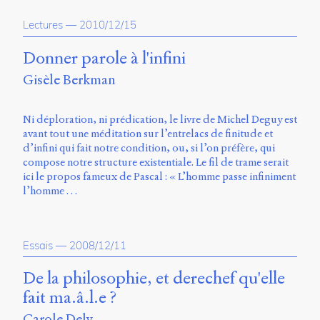
propos
Lectures
—
2010/12/15
du
site
Archipel
Donner parole à l'infini
Gisèle Berkman
En
ligne
Ni déploration, ni prédication, le livre de Michel Deguy est
Mastodon
avant tout une méditation sur l’entrelacs de finitude et
d’infini qui fait notre condition, ou, si l’on préfère, qui
compose notre structure existentiale. Le fil de trame serait
Université
ici le propos fameux de Pascal : « L’homme passe infiniment
de
l’homme …
Sherbrooke
Campus
de
Longueuil
Essais
—
2008/12/11
Local
B1-
De la philosophie, et derechef qu'elle
12723
fait ma.â.l.e ?
150
Pl.
Carole Dely