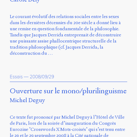
Charles-
Le
Moyne
Le courant évolutif des relations sociales entre les sexes
Longueuil
dans les dernières décennies du 20e siècle a donné lieu à
(QC)
une remise en question fondamentale de la philosophie.
J4K
Tandis que Jacques Derrida entreprenait de déconstruire
0B7
une puissante assise phallocentrique structurelle de la
Canada
tradition philosophique (cf. Jacques Derrida, la
déconstruction du …
ISSN
2104-
3272
Essais
—
2008/09/29
Sens
public
Ouverture sur le mono/plurilinguisme
v.
0.1
Michel Deguy
(2020/03)
Typographies
Ce texte fut prononcé par Michel Deguy à l’Hôtel de Ville
:
de Paris, lors de la soirée d’inauguration du Congrès
Jannon
Eurozine ’Crosswords X Mots-croisés’ qui s’est tenu entre
de
le 26 et le 29 septembre 2008 à la Cité nationale de