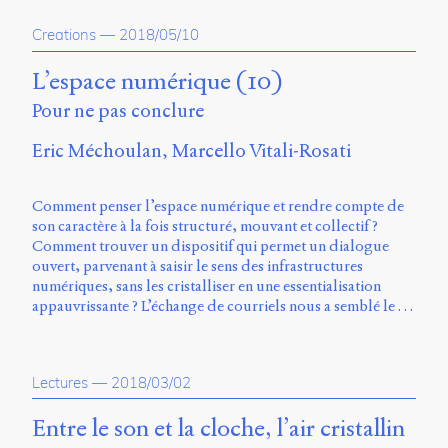
propos
Creations
—
2018/05/10
du
site
Archipel
L’espace numérique (10)
Pour ne pas conclure
En
ligne
Eric Méchoulan
Marcello Vitali-Rosati
Mastodon
Comment penser l’espace numérique et rendre compte de
son caractère à la fois structuré, mouvant et collectif ?
Université
Comment trouver un dispositif qui permet un dialogue
de
ouvert, parvenant à saisir le sens des infrastructures
Sherbrooke
numériques, sans les cristalliser en une essentialisation
Campus
appauvrissante ? L’échange de courriels nous a semblé le …
de
Longueuil
Local
B1-
Lectures
—
2018/03/02
12723
150
Entre le son et la cloche, l’air cristallin
Pl.