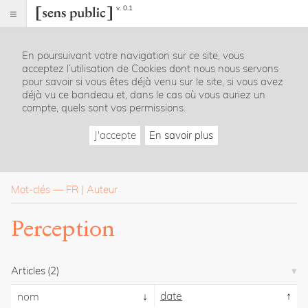
v. 0.1
Sens
public
En poursuivant votre navigation sur ce site, vous
Index
acceptez l’utilisation de Cookies dont nous nous servons
Rubriques
pour savoir si vous êtes déjà venu sur le site, si vous avez
déjà vu ce bandeau et, dans le cas où vous auriez un
compte, quels sont vos permissions.
Essais
Chroniques
J'accepte
En savoir plus
Entretiens
Lectures
Créations
Dossiers
Mot-clés
—
FR
Auteur
La
Perception
revue
Accueil
Présentation
Articles
(2)
Publier
Contact
date
nom
À