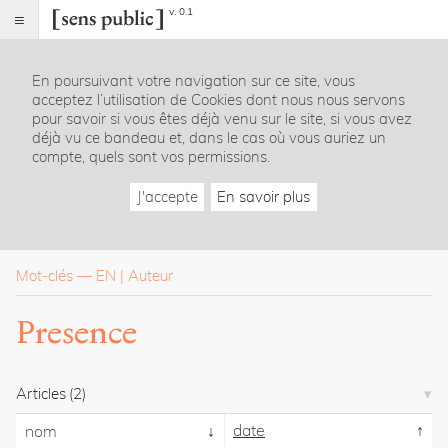
v. 0.1
Sens
public
En poursuivant votre navigation sur ce site, vous
Index
acceptez l’utilisation de Cookies dont nous nous servons
Rubriques
pour savoir si vous êtes déjà venu sur le site, si vous avez
déjà vu ce bandeau et, dans le cas où vous auriez un
compte, quels sont vos permissions.
Essais
Chroniques
J'accepte
En savoir plus
Entretiens
Lectures
Créations
Dossiers
Mot-clés
—
EN
Auteur
La
Presence
revue
Accueil
Présentation
Articles
(2)
Publier
Contact
date
nom
À