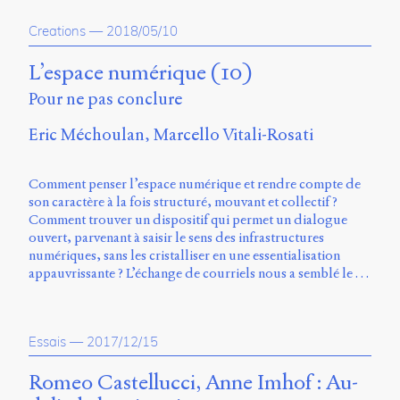
propos
Creations
—
2018/05/10
du
site
Archipel
L’espace numérique (10)
Pour ne pas conclure
En
ligne
Eric Méchoulan
Marcello Vitali-Rosati
Mastodon
Comment penser l’espace numérique et rendre compte de
son caractère à la fois structuré, mouvant et collectif ?
Université
Comment trouver un dispositif qui permet un dialogue
de
ouvert, parvenant à saisir le sens des infrastructures
Sherbrooke
numériques, sans les cristalliser en une essentialisation
Campus
appauvrissante ? L’échange de courriels nous a semblé le …
de
Longueuil
Local
B1-
Essais
—
2017/12/15
12723
150
Romeo Castellucci, Anne Imhof : Au-
Pl.