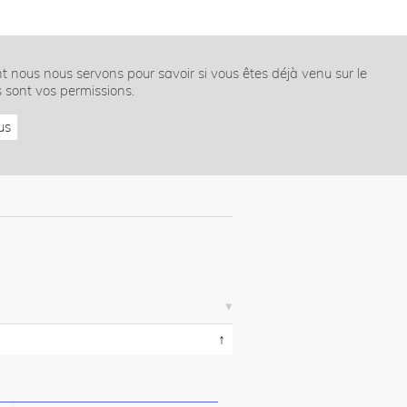
nt nous nous servons pour savoir si vous êtes déjà venu sur le
s sont vos permissions.
us