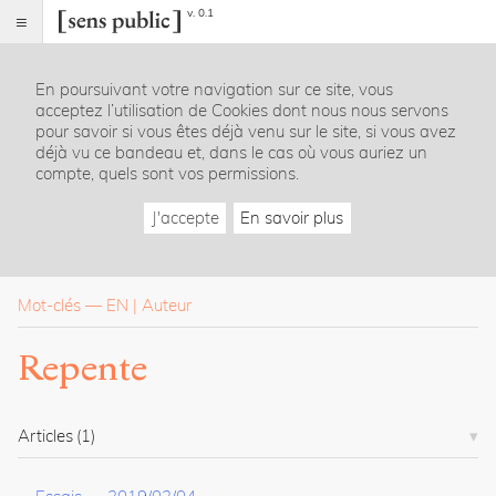
v. 0.1
Sens
public
En poursuivant votre navigation sur ce site, vous
Index
acceptez l’utilisation de Cookies dont nous nous servons
Rubriques
pour savoir si vous êtes déjà venu sur le site, si vous avez
déjà vu ce bandeau et, dans le cas où vous auriez un
compte, quels sont vos permissions.
Essais
Chroniques
J'accepte
En savoir plus
Entretiens
Lectures
Créations
Dossiers
Mot-clés
—
EN
Auteur
La
Repente
revue
Accueil
Présentation
Articles
(1)
Publier
Contact
À