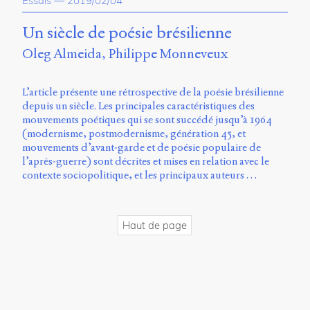
Essais
—
2019/02/04
propos
du
Un siècle de poésie brésilienne
site
Oleg Almeida
Philippe Monneveux
Archipel
En
L’article présente une rétrospective de la poésie brésilienne
ligne
depuis un siècle. Les principales caractéristiques des
mouvements poétiques qui se sont succédé jusqu’à 1964
Mastodon
(modernisme, postmodernisme, génération 45, et
mouvements d’avant-garde et de poésie populaire de
l’après-guerre) sont décrites et mises en relation avec le
Université
contexte sociopolitique, et les principaux auteurs …
de
Sherbrooke
Campus
de
Haut de page
Longueuil
Local
B1-
12723
150
Pl.