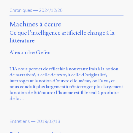
propos
Chroniques
—
2024/12/20
du
site
Archipel
Machines à écrire
Ce que l’intelligence artificielle change à la
En
littérature
ligne
Alexandre Gefen
Mastodon
L’IA nous permet de réfléchir à nouveaux frais à la notion
Université
de narrativité, à celle de texte, à celle d’originalité,
de
interrogeant la notion d’œuvre elle-même, on l’a vu, et
Sherbrooke
nous conduit plus largement à réinterroger plus largement
Campus
la notion de littérature : l’homme est-il le seul à produire
de
de la …
Longueuil
Local
B1-
12723
Entretiens
—
2019/02/13
150
Pl.