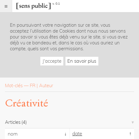
v. 0.1
Sens
public
En poursuivant votre navigation sur ce site, vous
Index
acceptez l’utilisation de Cookies dont nous nous servons
Rubriques
pour savoir si vous êtes déjà venu sur le site, si vous avez
déjà vu ce bandeau et, dans le cas où vous auriez un
compte, quels sont vos permissions.
Essais
Chroniques
J'accepte
En savoir plus
Entretiens
Lectures
Créations
Dossiers
Mot-clés
—
FR
Auteur
La
Créativité
revue
Accueil
Présentation
Articles
(4)
Publier
Contact
date
nom
À