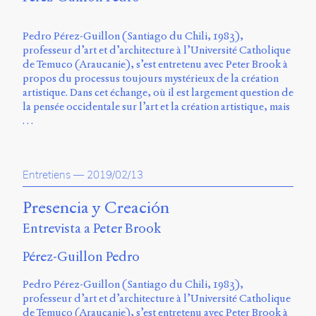
Storm
Type
Pedro Pérez-Guillon (Santiago du Chili, 1983),
Foundry
professeur d’art et d’architecture à l’Université Catholique
et
de Temuco (Araucanie), s’est entretenu avec Peter Brook à
Muli
propos du processus toujours mystérieux de la création
de
artistique. Dans cet échange, où il est largement question de
Vernon
la pensée occidentale sur l’art et la création artistique, mais
Adams.
…
Ce
site
a
Entretiens
—
2019/02/13
été
conçu
Presencia y Creación
par
Julie
Entrevista a Peter Brook
Blanc,
Maxime
Pérez-Guillon Pedro
Bouton,
Jérémy
Pedro Pérez-Guillon (Santiago du Chili, 1983),
De
professeur d’art et d’architecture à l’Université Catholique
Barros,
de Temuco (Araucanie), s’est entretenu avec Peter Brook à