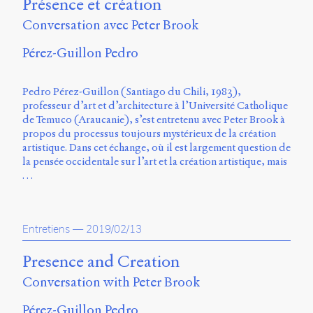
Présence et création
Charles-
Le
Conversation avec Peter Brook
Moyne
Longueuil
Pérez-Guillon Pedro
(QC)
J4K
Pedro Pérez-Guillon (Santiago du Chili, 1983),
0B7
professeur d’art et d’architecture à l’Université Catholique
Canada
de Temuco (Araucanie), s’est entretenu avec Peter Brook à
ISSN
propos du processus toujours mystérieux de la création
2104-
artistique. Dans cet échange, où il est largement question de
3272
la pensée occidentale sur l’art et la création artistique, mais
…
Sens
public
v.
0.1
Entretiens
—
2019/02/13
(2020/03)
Presence and Creation
Typographies
:
Conversation with Peter Brook
Jannon
de
Pérez-Guillon Pedro