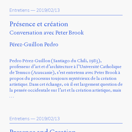
propos
Entretiens
—
2019/02/13
du
site
Archipel
Présence et création
Conversation avec Peter Brook
En
ligne
Pérez-Guillon Pedro
Mastodon
Pedro Pérez-Guillon (Santiago du Chili, 1983),
professeur d’art et d’architecture à l’Université Catholique
Université
de Temuco (Araucanie), s’est entretenu avec Peter Brook à
de
propos du processus toujours mystérieux de la création
Sherbrooke
artistique. Dans cet échange, où il est largement question de
Campus
la pensée occidentale sur l’art et la création artistique, mais
de
…
Longueuil
Local
B1-
12723
Entretiens
—
2019/02/13
150
Pl.