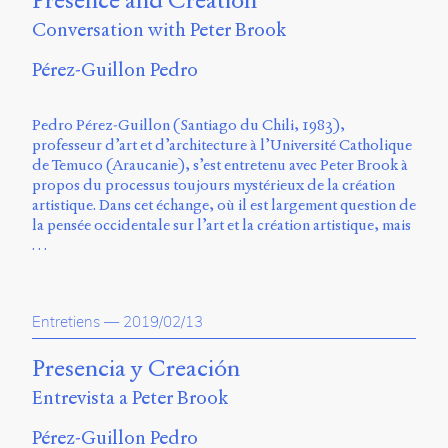
Presence and Creation
Charles-
Conversation with Peter Brook
Le
Moyne
Pérez-Guillon Pedro
Longueuil
(QC)
J4K
Pedro Pérez-Guillon (Santiago du Chili, 1983),
0B7
professeur d’art et d’architecture à l’Université Catholique
Canada
de Temuco (Araucanie), s’est entretenu avec Peter Brook à
propos du processus toujours mystérieux de la création
ISSN
artistique. Dans cet échange, où il est largement question de
2104-
la pensée occidentale sur l’art et la création artistique, mais
3272
…
Sens
public
v.
Entretiens
—
2019/02/13
0.1
(2020/03)
Presencia y Creación
Typographies
Entrevista a Peter Brook
:
Jannon
Pérez-Guillon Pedro
de