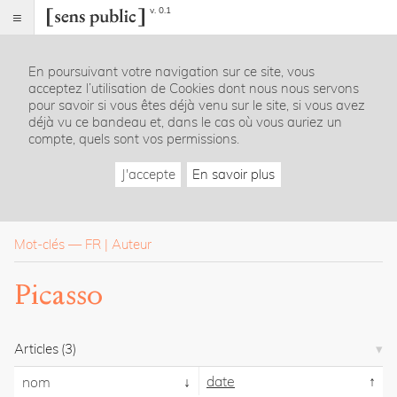
v. 0.1
Sens
public
En poursuivant votre navigation sur ce site, vous
Index
acceptez l’utilisation de Cookies dont nous nous servons
Rubriques
pour savoir si vous êtes déjà venu sur le site, si vous avez
déjà vu ce bandeau et, dans le cas où vous auriez un
compte, quels sont vos permissions.
Essais
Chroniques
J'accepte
En savoir plus
Entretiens
Lectures
Créations
Dossiers
Mot-clés
—
FR
Auteur
La
Picasso
revue
Accueil
Présentation
Articles
(3)
Publier
Contact
date
nom
À