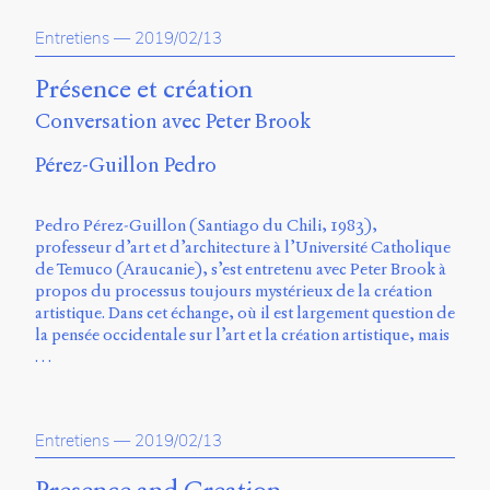
propos
Entretiens
—
2019/02/13
du
site
Archipel
Présence et création
Conversation avec Peter Brook
En
ligne
Pérez-Guillon Pedro
Mastodon
Pedro Pérez-Guillon (Santiago du Chili, 1983),
professeur d’art et d’architecture à l’Université Catholique
Université
de Temuco (Araucanie), s’est entretenu avec Peter Brook à
de
propos du processus toujours mystérieux de la création
Sherbrooke
artistique. Dans cet échange, où il est largement question de
Campus
la pensée occidentale sur l’art et la création artistique, mais
de
…
Longueuil
Local
B1-
12723
Entretiens
—
2019/02/13
150
Pl.