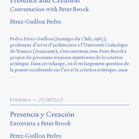
Presence and Creation
Charles-
Conversation with Peter Brook
Le
Moyne
Pérez-Guillon Pedro
Longueuil
(QC)
J4K
Pedro Pérez-Guillon (Santiago du Chili, 1983),
0B7
professeur d’art et d’architecture à l’Université Catholique
Canada
de Temuco (Araucanie), s’est entretenu avec Peter Brook à
propos du processus toujours mystérieux de la création
ISSN
artistique. Dans cet échange, où il est largement question de
2104-
la pensée occidentale sur l’art et la création artistique, mais
3272
…
Sens
public
v.
Entretiens
—
2019/02/13
0.1
(2020/03)
Presencia y Creación
Typographies
Entrevista a Peter Brook
:
Jannon
Pérez-Guillon Pedro
de