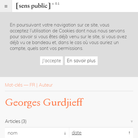
v. 0.1
Sens
public
En poursuivant votre navigation sur ce site, vous
Index
acceptez l’utilisation de Cookies dont nous nous servons
Rubriques
pour savoir si vous êtes déjà venu sur le site, si vous avez
déjà vu ce bandeau et, dans le cas où vous auriez un
compte, quels sont vos permissions.
Essais
Chroniques
J'accepte
En savoir plus
Entretiens
Lectures
Créations
Dossiers
Mot-clés
—
FR
Auteur
La
Georges Gurdjieff
revue
Accueil
Présentation
Articles
(3)
Publier
Contact
date
nom
À