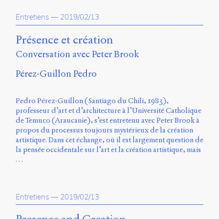
propos
Entretiens
—
2019/02/13
du
site
Archipel
Présence et création
Conversation avec Peter Brook
En
ligne
Pérez-Guillon Pedro
Mastodon
Pedro Pérez-Guillon (Santiago du Chili, 1983),
professeur d’art et d’architecture à l’Université Catholique
Université
de Temuco (Araucanie), s’est entretenu avec Peter Brook à
de
propos du processus toujours mystérieux de la création
Sherbrooke
artistique. Dans cet échange, où il est largement question de
Campus
la pensée occidentale sur l’art et la création artistique, mais
de
…
Longueuil
Local
B1-
12723
Entretiens
—
2019/02/13
150
Pl.