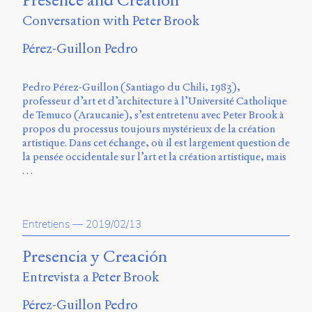
Presence and Creation
Charles-
Conversation with Peter Brook
Le
Moyne
Pérez-Guillon Pedro
Longueuil
(QC)
J4K
Pedro Pérez-Guillon (Santiago du Chili, 1983),
0B7
professeur d’art et d’architecture à l’Université Catholique
Canada
de Temuco (Araucanie), s’est entretenu avec Peter Brook à
propos du processus toujours mystérieux de la création
ISSN
artistique. Dans cet échange, où il est largement question de
2104-
la pensée occidentale sur l’art et la création artistique, mais
3272
…
Sens
public
v.
Entretiens
—
2019/02/13
0.1
(2020/03)
Presencia y Creación
Typographies
Entrevista a Peter Brook
:
Jannon
Pérez-Guillon Pedro
de