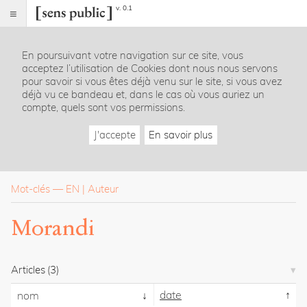
v. 0.1
Sens
public
En poursuivant votre navigation sur ce site, vous
Index
acceptez l’utilisation de Cookies dont nous nous servons
Rubriques
pour savoir si vous êtes déjà venu sur le site, si vous avez
déjà vu ce bandeau et, dans le cas où vous auriez un
compte, quels sont vos permissions.
Essais
Chroniques
J'accepte
En savoir plus
Entretiens
Lectures
Créations
Dossiers
Mot-clés
—
EN
Auteur
La
Morandi
revue
Accueil
Présentation
Articles
(3)
Publier
Contact
date
nom
À