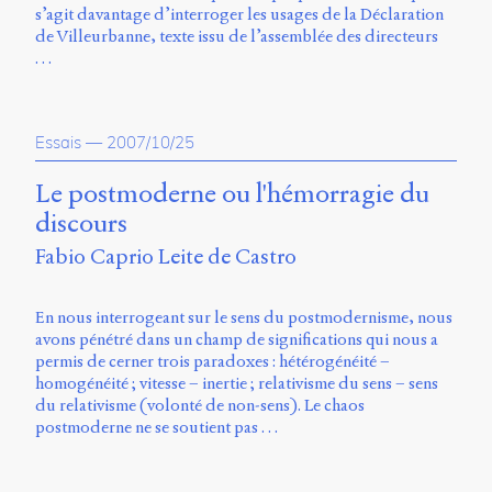
Storm
s’agit davantage d’interroger les usages de la Déclaration
Type
de Villeurbanne, texte issu de l’assemblée des directeurs
Foundry
…
et
Muli
de
Essais
—
2007/10/25
Vernon
Adams.
Le postmoderne ou l'hémorragie du
Ce
discours
site
a
Fabio Caprio Leite de Castro
été
conçu
En nous interrogeant sur le sens du postmodernisme, nous
par
avons pénétré dans un champ de significations qui nous a
Julie
permis de cerner trois paradoxes : hétérogénéité –
Blanc,
homogénéité ; vitesse – inertie ; relativisme du sens – sens
Maxime
du relativisme (volonté de non-sens). Le chaos
Bouton,
postmoderne ne se soutient pas …
Jérémy
De
Barros,