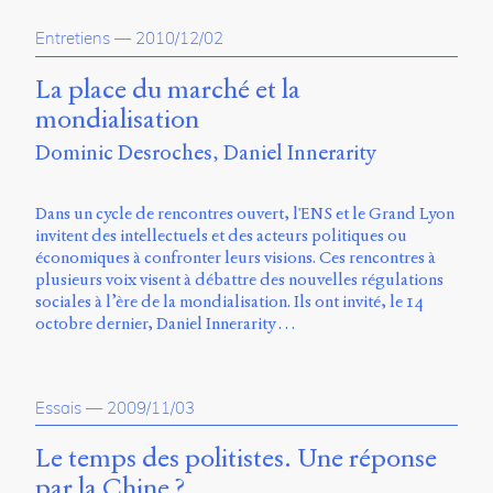
propos
Entretiens
—
2010/12/02
du
site
Archipel
La place du marché et la
mondialisation
En
Dominic Desroches
Daniel Innerarity
ligne
Mastodon
Dans un cycle de rencontres ouvert, l'ENS et le Grand Lyon
invitent des intellectuels et des acteurs politiques ou
économiques à confronter leurs visions. Ces rencontres à
Université
plusieurs voix visent à débattre des nouvelles régulations
de
sociales à l’ère de la mondialisation. Ils ont invité, le 14
Sherbrooke
octobre dernier, Daniel Innerarity …
Campus
de
Longueuil
Local
Essais
—
2009/11/03
B1-
12723
Le temps des politistes. Une réponse
150
par la Chine ?
Pl.