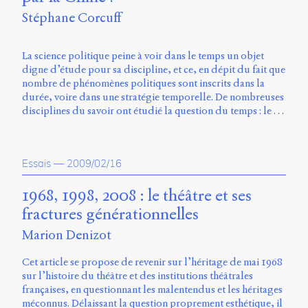
Charles-
Stéphane Corcuff
Le
Moyne
Longueuil
La science politique peine à voir dans le temps un objet
(QC)
digne d’étude pour sa discipline, et ce, en dépit du fait que
J4K
nombre de phénomènes politiques sont inscrits dans la
0B7
durée, voire dans une stratégie temporelle. De nombreuses
Canada
disciplines du savoir ont étudié la question du temps : le …
ISSN
2104-
3272
Essais
—
2009/02/16
Sens
1968, 1998, 2008 : le théâtre et ses
public
v.
fractures générationnelles
0.1
Marion Denizot
(2020/03)
Typographies
Cet article se propose de revenir sur l’héritage de mai 1968
:
sur l’histoire du théâtre et des institutions théâtrales
Jannon
françaises, en questionnant les malentendus et les héritages
de
méconnus. Délaissant la question proprement esthétique, il