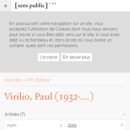
v. 0.1
Sens
public
En poursuivant votre navigation sur ce site, vous
Index
acceptez l’utilisation de Cookies dont nous nous servons
Rubriques
pour savoir si vous êtes déjà venu sur le site, si vous avez
déjà vu ce bandeau et, dans le cas où vous auriez un
compte, quels sont vos permissions.
Essais
Chroniques
J'accepte
En savoir plus
Entretiens
Lectures
Créations
Dossiers
Mot-clés
—
FR
Éditeur
La
Virilio, Paul (1932-....)
revue
Accueil
Présentation
Articles
(7)
Publier
Contact
date
nom
À