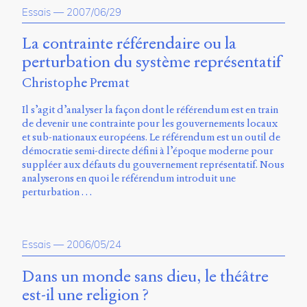
Émile
Essais
—
2007/06/29
Greis,
Timothée
La contrainte référendaire ou la
Guicherd,
Servanne
perturbation du système représentatif
Monjour,
Christophe Premat
Nicolas
Sauret
Il s’agit d’analyser la façon dont le référendum est en train
et
de devenir une contrainte pour les gouvernements locaux
Marcello
et sub-nationaux européens. Le référendum est un outil de
Vitali-
démocratie semi-directe défini à l’époque moderne pour
Rosati,
suppléer aux défauts du gouvernement représentatif. Nous
de
analyserons en quoi le référendum introduit une
2018
perturbation …
à
2020.
Essais
—
2006/05/24
Dans un monde sans dieu, le théâtre
est-il une religion ?