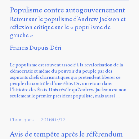
Charles-
Populisme contre autogouvernement
Le
Moyne
Retour sur le populisme d’Andrew Jackson et
Longueuil
réflexion critique sur le « populisme de
(QC)
gauche »
J4K
0B7
Francis Dupuis-Déri
Canada
ISSN
2104-
Le populisme est souvent associé à la revalorisation de la
3272
démocratie et même du pouvoir du peuple par des
aspirants chefs charismatiques qui prétendent libérer ce
Sens
peuple du contrôle d’une élite. Or, un retour dans
public
l’histoire des États-Unis révèle qu’Andrew Jackson est non
v.
seulement le premier président populiste, mais aussi …
0.1
(2020/03)
Typographies
Chroniques
—
2016/07/12
:
Jannon
Avis de tempête après le référendum
de