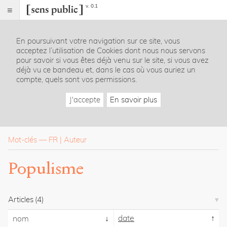
v. 0.1
Sens
public
En poursuivant votre navigation sur ce site, vous
Index
acceptez l’utilisation de Cookies dont nous nous servons
Rubriques
pour savoir si vous êtes déjà venu sur le site, si vous avez
déjà vu ce bandeau et, dans le cas où vous auriez un
compte, quels sont vos permissions.
Essais
Chroniques
J'accepte
En savoir plus
Entretiens
Lectures
Créations
Dossiers
Mot-clés
—
FR
Auteur
La
Populisme
revue
Accueil
Présentation
Articles
(4)
Publier
Contact
date
nom
À