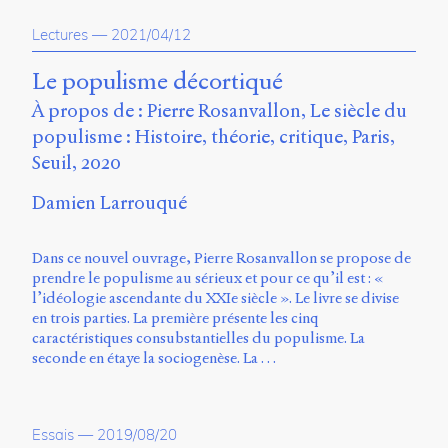
propos
Lectures
—
2021/04/12
du
site
Archipel
Le populisme décortiqué
À propos de : Pierre Rosanvallon, Le siècle du
En
populisme : Histoire, théorie, critique, Paris,
ligne
Seuil, 2020
Mastodon
Damien Larrouqué
Université
Dans ce nouvel ouvrage, Pierre Rosanvallon se propose de
de
prendre le populisme au sérieux et pour ce qu’il est : «
Sherbrooke
l’idéologie ascendante du XXIe siècle ». Le livre se divise
Campus
en trois parties. La première présente les cinq
de
caractéristiques consubstantielles du populisme. La
Longueuil
seconde en étaye la sociogenèse. La …
Local
B1-
12723
150
Essais
—
2019/08/20
Pl.