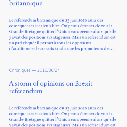
britannique
Storm
Type
Foundry
Le référendum britannique du 23 juin 2016 aura des
et
conséquences incalculables. On peut s’étonner de voir la
Muli
Grande-Bretagne quitter l’Union européenne alors qu’elle
de
y avait des positions avantageuses. Mais un referendum est
Vernon
un pari risqué : il permet à tous les opposants
Adams.
d’additionner leurs voix tandis que les promoteurs de …
Ce
site
a
Chroniques
—
2016/06/24
été
conçu
A storm of opinions on Brexit
par
Julie
referendum
Blanc,
Maxime
Bouton,
Le référendum britannique du 23 juin 2016 aura des
Jérémy
conséquences incalculables. On peut s’étonner de voir la
De
Grande-Bretagne quitter l’Union européenne alors qu’elle
Barros,
y avait des positions avantageuses. Mais un referendum est