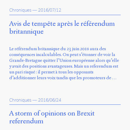
propos
Chroniques
—
2016/07/12
du
site
Archipel
Avis de tempête après le référendum
britannique
En
ligne
Le référendum britannique du 23 juin 2016 aura des
Mastodon
conséquences incalculables. On peut s’étonner de voir la
Grande-Bretagne quitter l’Union européenne alors qu’elle
y avait des positions avantageuses. Mais un referendum est
Université
un pari risqué : il permet à tous les opposants
de
d’additionner leurs voix tandis que les promoteurs de …
Sherbrooke
Campus
de
Longueuil
Chroniques
—
2016/06/24
Local
B1-
A storm of opinions on Brexit
12723
referendum
150
Pl.