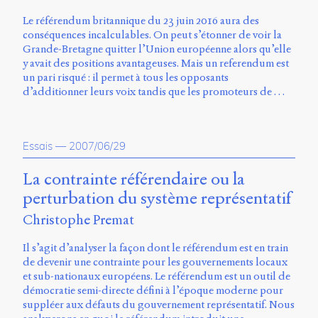
Charles-
Le référendum britannique du 23 juin 2016 aura des
Le
conséquences incalculables. On peut s’étonner de voir la
Moyne
Grande-Bretagne quitter l’Union européenne alors qu’elle
Longueuil
y avait des positions avantageuses. Mais un referendum est
(QC)
un pari risqué : il permet à tous les opposants
J4K
d’additionner leurs voix tandis que les promoteurs de …
0B7
Canada
ISSN
Essais
—
2007/06/29
2104-
3272
La contrainte référendaire ou la
Sens
perturbation du système représentatif
public
v.
Christophe Premat
0.1
(2020/03)
Il s’agit d’analyser la façon dont le référendum est en train
de devenir une contrainte pour les gouvernements locaux
Typographies
et sub-nationaux européens. Le référendum est un outil de
:
démocratie semi-directe défini à l’époque moderne pour
Jannon
suppléer aux défauts du gouvernement représentatif. Nous
de