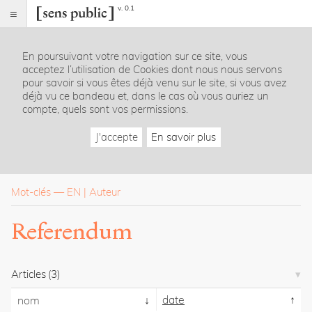
v. 0.1
Sens
public
En poursuivant votre navigation sur ce site, vous
Index
acceptez l’utilisation de Cookies dont nous nous servons
Rubriques
pour savoir si vous êtes déjà venu sur le site, si vous avez
déjà vu ce bandeau et, dans le cas où vous auriez un
compte, quels sont vos permissions.
Essais
Chroniques
J'accepte
En savoir plus
Entretiens
Lectures
Créations
Dossiers
Mot-clés
—
EN
Auteur
La
Referendum
revue
Accueil
Présentation
Articles
(3)
Publier
Contact
date
nom
À