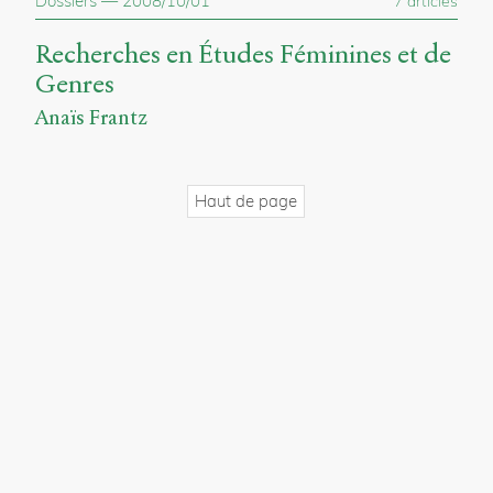
Dossiers
—
2008/10/01
7 articles
propos
du
Recherches en Études Féminines et de
site
Genres
Archipel
Anaïs Frantz
En
ligne
Mastodon
Haut de page
Université
de
Sherbrooke
Campus
de
Longueuil
Local
B1-
12723
150
Pl.