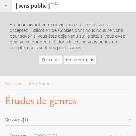
v. 0.1
Sens
public
En poursuivant votre navigation sur ce site, vous
Index
acceptez l’utilisation de Cookies dont nous nous servons
Rubriques
pour savoir si vous êtes déjà venu sur le site, si vous avez
déjà vu ce bandeau et, dans le cas où vous auriez un
compte, quels sont vos permissions.
Essais
Chroniques
J'accepte
En savoir plus
Entretiens
Lectures
Créations
Dossiers
Mot-clés
—
FR
Auteur
La
Études de genres
revue
Accueil
Présentation
Dossiers
(1)
Publier
Contact
À