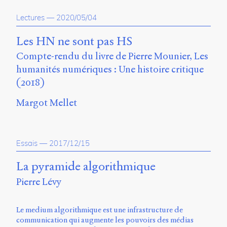
propos
Lectures
—
2020/05/04
du
site
Archipel
Les HN ne sont pas HS
Compte-rendu du livre de Pierre Mounier, Les
En
humanités numériques : Une histoire critique
ligne
(2018)
Mastodon
Margot Mellet
Université
de
Sherbrooke
Essais
—
2017/12/15
Campus
de
La pyramide algorithmique
Longueuil
Pierre Lévy
Local
B1-
12723
Le medium algorithmique est une infrastructure de
150
communication qui augmente les pouvoirs des médias
Pl.