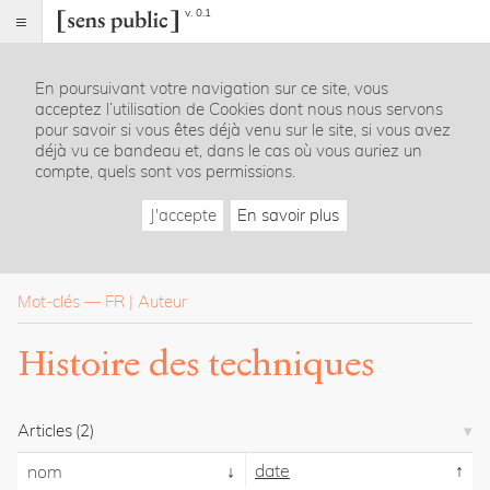
v. 0.1
Sens
public
En poursuivant votre navigation sur ce site, vous
Index
acceptez l’utilisation de Cookies dont nous nous servons
Rubriques
pour savoir si vous êtes déjà venu sur le site, si vous avez
déjà vu ce bandeau et, dans le cas où vous auriez un
compte, quels sont vos permissions.
Essais
Chroniques
J'accepte
En savoir plus
Entretiens
Lectures
Créations
Dossiers
Mot-clés
—
FR
Auteur
La
Histoire des techniques
revue
Accueil
Présentation
Articles
(2)
Publier
Contact
date
nom
À