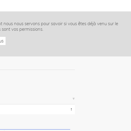
nt nous nous servons pour savoir si vous êtes déjà venu sur le
s sont vos permissions.
us