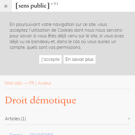
v. 0.1
Sens
public
En poursuivant votre navigation sur ce site, vous
Index
acceptez l’utilisation de Cookies dont nous nous servons
Rubriques
pour savoir si vous êtes déjà venu sur le site, si vous avez
déjà vu ce bandeau et, dans le cas où vous auriez un
compte, quels sont vos permissions.
Essais
Chroniques
J'accepte
En savoir plus
Entretiens
Lectures
Créations
Dossiers
Mot-clés
—
FR
Auteur
La
Droit démotique
revue
Accueil
Présentation
Articles
(1)
Publier
Contact
À