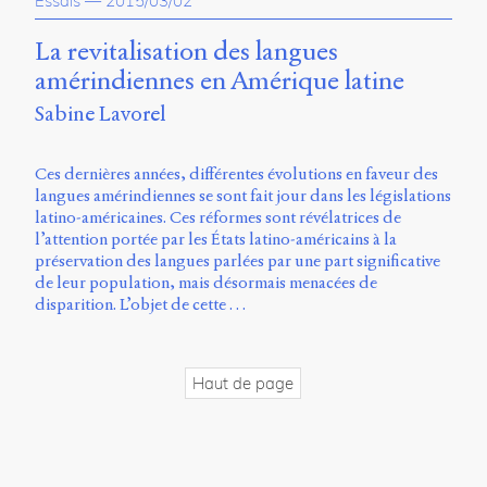
Essais
—
2015/03/02
propos
du
La revitalisation des langues
site
amérindiennes en Amérique latine
Archipel
Sabine Lavorel
En
ligne
Ces dernières années, différentes évolutions en faveur des
langues amérindiennes se sont fait jour dans les législations
Mastodon
latino-américaines. Ces réformes sont révélatrices de
l’attention portée par les États latino-américains à la
préservation des langues parlées par une part significative
Université
de leur population, mais désormais menacées de
de
disparition. L’objet de cette …
Sherbrooke
Campus
de
Longueuil
Haut de page
Local
B1-
12723
150
Pl.