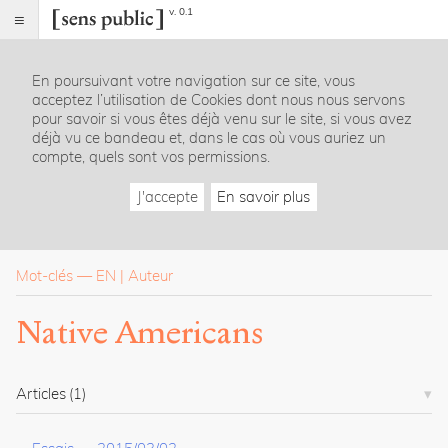
v. 0.1
Sens
public
En poursuivant votre navigation sur ce site, vous
Index
acceptez l’utilisation de Cookies dont nous nous servons
Rubriques
pour savoir si vous êtes déjà venu sur le site, si vous avez
déjà vu ce bandeau et, dans le cas où vous auriez un
compte, quels sont vos permissions.
Essais
Chroniques
J'accepte
En savoir plus
Entretiens
Lectures
Créations
Dossiers
Mot-clés
—
EN
Auteur
La
Native Americans
revue
Accueil
Présentation
Articles
(1)
Publier
Contact
À