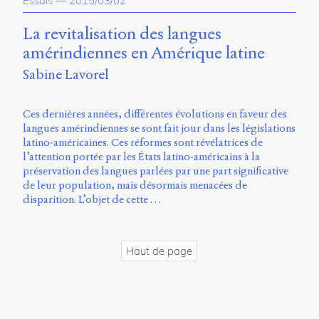
Essais
—
2015/03/02
propos
du
La revitalisation des langues
site
amérindiennes en Amérique latine
Archipel
Sabine Lavorel
En
ligne
Ces dernières années, différentes évolutions en faveur des
langues amérindiennes se sont fait jour dans les législations
Mastodon
latino-américaines. Ces réformes sont révélatrices de
l’attention portée par les États latino-américains à la
préservation des langues parlées par une part significative
Université
de leur population, mais désormais menacées de
de
disparition. L’objet de cette …
Sherbrooke
Campus
de
Longueuil
Haut de page
Local
B1-
12723
150
Pl.