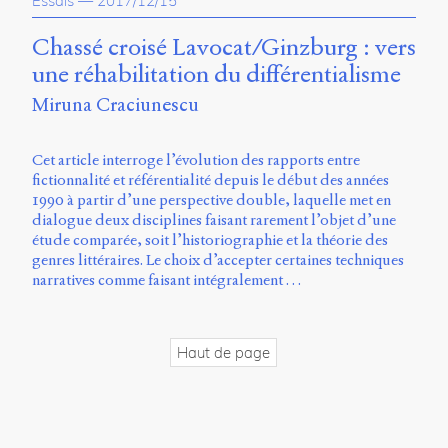
Essais
—
2017/12/15
propos
du
Chassé croisé Lavocat/Ginzburg : vers
site
une réhabilitation du différentialisme
Archipel
Miruna Craciunescu
En
ligne
Cet article interroge l’évolution des rapports entre
fictionnalité et référentialité depuis le début des années
Mastodon
1990 à partir d’une perspective double, laquelle met en
dialogue deux disciplines faisant rarement l’objet d’une
étude comparée, soit l’historiographie et la théorie des
Université
genres littéraires. Le choix d’accepter certaines techniques
de
narratives comme faisant intégralement …
Sherbrooke
Campus
de
Longueuil
Haut de page
Local
B1-
12723
150
Pl.