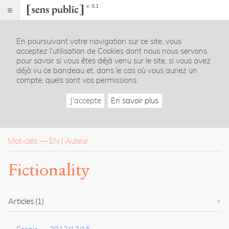
v. 0.1
Sens
public
En poursuivant votre navigation sur ce site, vous
Index
acceptez l’utilisation de Cookies dont nous nous servons
Rubriques
pour savoir si vous êtes déjà venu sur le site, si vous avez
déjà vu ce bandeau et, dans le cas où vous auriez un
compte, quels sont vos permissions.
Essais
Chroniques
J'accepte
En savoir plus
Entretiens
Lectures
Créations
Dossiers
Mot-clés
—
EN
Auteur
La
Fictionality
revue
Accueil
Présentation
Articles
(1)
Publier
Contact
À